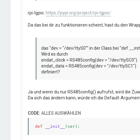
rpi-lgpio:
https://pypi.org/project/rpi-lgpio/
Da das bei dir zu funktionieren scheint, hast du den W
das "dev = "/dev/ttyS0"" in der Class bei "def __in
Wird es durch
endat_clock = RS485config(dev = "/dev/ttySC0")
endat_data = RS485config(dev = "/dev/ttySC1")
definiert?
Ja und wenn du nur RS485config() aufrufst, wird die Zu
Da sich das ändern kann, würde ich die Default-Argumen
CODE:
ALLES AUSWÄHLEN
def
__init__
(ser)
: