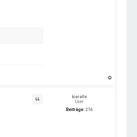
N
a
c
h
kiaralle
o
Zitat
User
b
e
Beiträge:
216
n