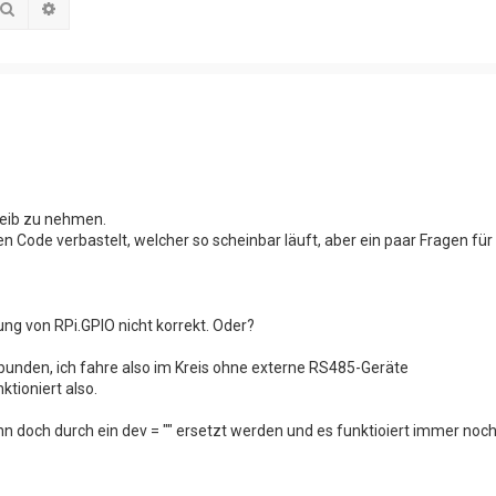
Suche
Erweiterte Suche
reib zu nehmen.
 Code verbastelt, welcher so scheinbar läuft, aber ein paar Fragen für 
ng von RPi.GPIO nicht korrekt. Oder?
bunden, ich fahre also im Kreis ohne externe RS485-Geräte
ktioniert also.
ann doch durch ein dev = "" ersetzt werden und es funktioiert immer noch