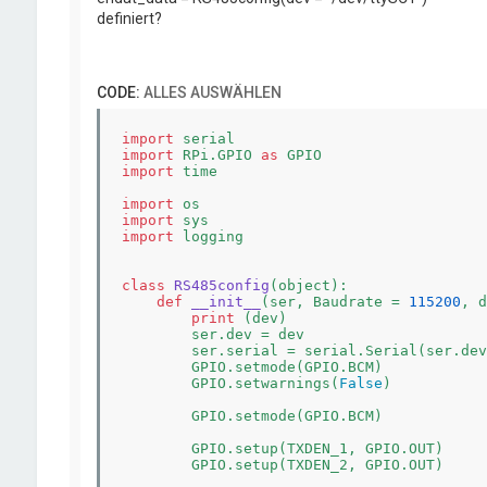
definiert?
CODE:
ALLES AUSWÄHLEN
import
import
 RPi.GPIO 
as
import
 time

import
import
import
 logging

class
RS485config
(object)
:
def
__init__
(ser, Baudrate = 
115200
, d
print
 (dev)

        ser.dev = dev

        ser.serial = serial.Serial(ser.dev
        GPIO.setmode(GPIO.BCM)

        GPIO.setwarnings(
False
)

        GPIO.setmode(GPIO.BCM)

        GPIO.setup(TXDEN_1, GPIO.OUT)

        GPIO.setup(TXDEN_2, GPIO.OUT)
