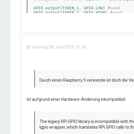
GPIO.output(TXDEN_1, GPIO.LOW) 
#send
GPIO.output(TXDEN_2, GPIO.HIGH) 
#read
clock = endat_clock.Uart_SendString(
"Hallo
data = endat_data.Uart_ReceiveString(
5
)

Sonntag 28. Juni 2026, 15:24
Da ich einen Raspberry 5 verwende ist doch die V
Ist aufgrund einer Hardware-Änderung inkompatibel.
The legacy RPi.GPIO library is incompatible with the
lgpio wrapper, which translates RPi.GPIO calls to th