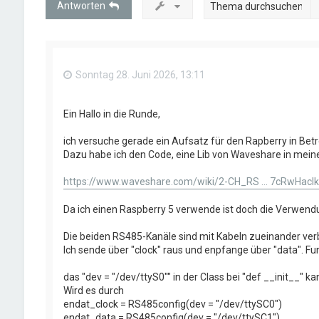
Antworten
Sonntag 28. Juni 2026, 13:11
Ein Hallo in die Runde,
ich versuche gerade ein Aufsatz für den Rapberry in Bet
Dazu habe ich den Code, eine Lib von Waveshare in meinen
https://www.waveshare.com/wiki/2-CH_RS ... 7cRwHaclk
Da ich einen Raspberry 5 verwende ist doch die Verwendu
Die beiden RS485-Kanäle sind mit Kabeln zueinander ver
Ich sende über "clock" raus und enpfange über "data". Fun
das "dev = "/dev/ttyS0"" in der Class bei "def __init__" k
Wird es durch
endat_clock = RS485config(dev = "/dev/ttySC0")
endat_data = RS485config(dev = "/dev/ttySC1")