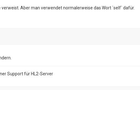
sse verweist. Aber man verwendet normalerweise das Wort `self` dafür.
ndern.
ener Support für HL2-Server