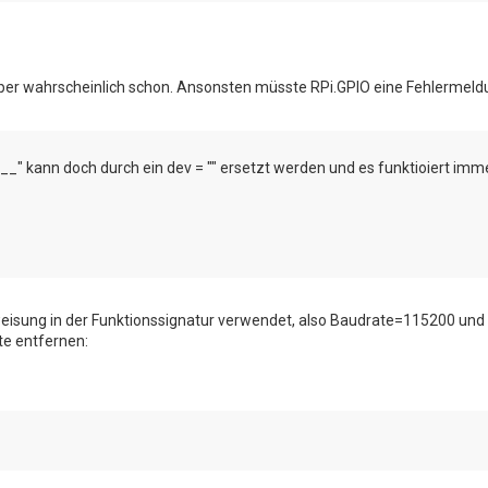
rapper wahrscheinlich schon. Ansonsten müsste RPi.GPIO eine Fehlermel
it__" kann doch durch ein dev = "" ersetzt werden und es funktioiert imm
weisung in der Funktionssignatur verwendet, also Baudrate=115200 und
te entfernen: