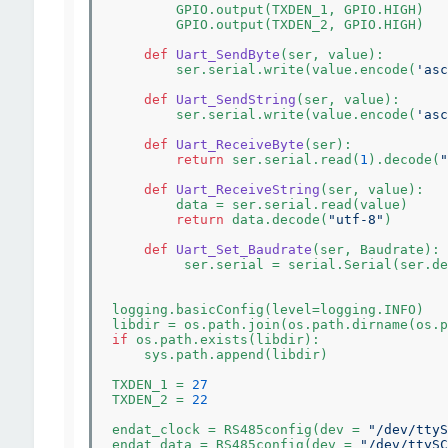
        GPIO.output(TXDEN_1, GPIO.HIGH)

        GPIO.output(TXDEN_2, GPIO.HIGH)

def
Uart_SendByte
(ser, value)
:
        ser.serial.write(value.encode(
'asc
def
Uart_SendString
(ser, value)
:
        ser.serial.write(value.encode(
'asc
def
Uart_ReceiveByte
(ser)
:
return
 ser.serial.read(
1
).decode(
"
def
Uart_ReceiveString
(ser, value)
:
        data = ser.serial.read(value)

return
 data.decode(
"utf-8"
)

def
Uart_Set_Baudrate
(ser, Baudrate)
:
         ser.serial = serial.Serial(ser.de
logging.basicConfig(level=logging.INFO)

libdir = os.path.join(os.path.dirname(os.p
if
 os.path.exists(libdir):

    sys.path.append(libdir)

TXDEN_1 = 
27
TXDEN_2 = 
22
endat_clock = RS485config(dev = 
"/dev/ttyS
endat_data = RS485config(dev = 
"/dev/ttySC