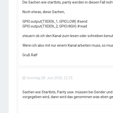
Die Sachen wie startbits, parity werden in diesen Fall nic
Noch etwas, diese Sachen,
GPIO.output(TXDEN_1, GPIO.LOW) #send
GPIO.output(TXDEN_2, GPIO.HIGH) #read
steuern ob ich den Kanal zum lesen oder schreiben benutz
Wenn ich also mit nur einem Kanal arbeiten muss, so m
Gruß Ralf
Sonntag 28. Juni 2026, 22:25
Sachen wie Startbits, Parity usw. müssen bei Sender und Em
vorgegeben wird, dann wird das genommen was eben ge