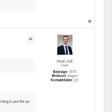
N
a
c
h
o
Zitat
b
e
n
DeaD_EyE
User
Beiträge:
1371
Wohnort:
Hagen
K
Kontaktdaten:
o
n
t
a
k
ting it, use the rpi-
t
d
a