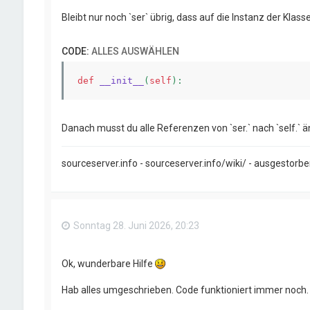
Bleibt nur noch `ser` übrig, dass auf die Instanz der Kla
CODE:
ALLES AUSWÄHLEN
def
__init__
(
self
)
Danach musst du alle Referenzen von `ser.` nach `self.` ä
sourceserver.info - sourceserver.info/wiki/ - ausgestorb
Sonntag 28. Juni 2026, 20:23
Ok, wunderbare Hilfe
Hab alles umgeschrieben. Code funktioniert immer noch.