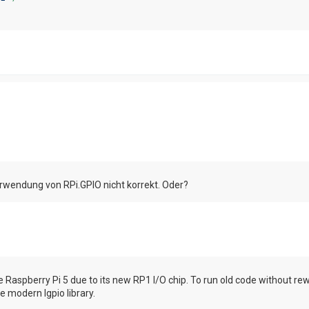
"
)

erwendung von RPi.GPIO nicht korrekt. Oder?
 Raspberry Pi 5 due to its new RP1 I/O chip. To run old code without rewri
e modern lgpio library.