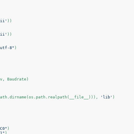
ii'
)) 

ii'
))

utf-8"
)

v, Baudrate)

ath.dirname(os.path.realpath(__file__))), 
'lib'
C0"
)

1"
)
