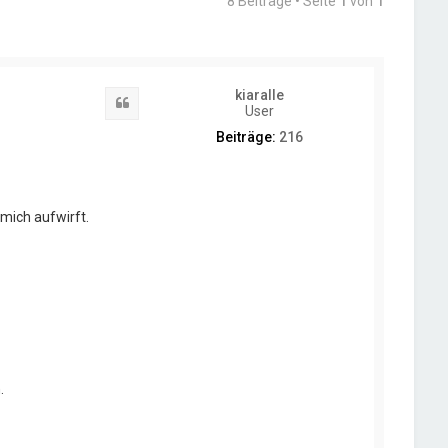
8 Beiträge • Seite
1
von
1
kiaralle
Zitat
User
Beiträge:
216
mich aufwirft.
.