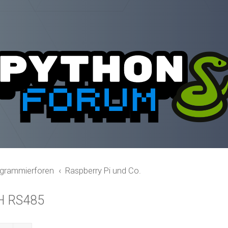
grammierforen
Raspberry Pi und Co.
H RS485