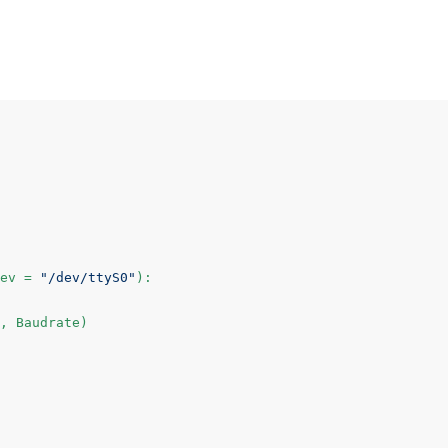
ev = 
"/dev/ttyS0"
)
:
, Baudrate)
