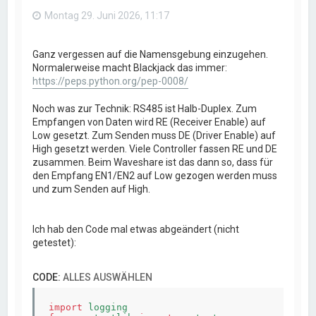
n
Montag 29. Juni 2026, 11:17
Ganz vergessen auf die Namensgebung einzugehen.
Normalerweise macht Blackjack das immer:
https://peps.python.org/pep-0008/
Noch was zur Technik: RS485 ist Halb-Duplex. Zum
Empfangen von Daten wird RE (Receiver Enable) auf
Low gesetzt. Zum Senden muss DE (Driver Enable) auf
High gesetzt werden. Viele Controller fassen RE und DE
zusammen. Beim Waveshare ist das dann so, dass für
den Empfang EN1/EN2 auf Low gezogen werden muss
und zum Senden auf High.
Ich hab den Code mal etwas abgeändert (nicht
getestet):
CODE:
ALLES AUSWÄHLEN
import