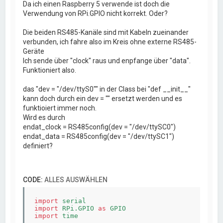
Da ich einen Raspberry 5 verwende ist doch die
Verwendung von RPi.GPIO nicht korrekt. Oder?
Die beiden RS485-Kanäle sind mit Kabeln zueinander
verbunden, ich fahre also im Kreis ohne externe RS485-
Geräte
Ich sende über "clock" raus und enpfange über "data".
Funktioniert also.
das "dev = "/dev/ttyS0"" in der Class bei "def __init__"
kann doch durch ein dev = "" ersetzt werden und es
funktioiert immer noch.
Wird es durch
endat_clock = RS485config(dev = "/dev/ttySC0")
endat_data = RS485config(dev = "/dev/ttySC1")
definiert?
CODE:
ALLES AUSWÄHLEN
import
import
 RPi.GPIO 
as
import
 time
