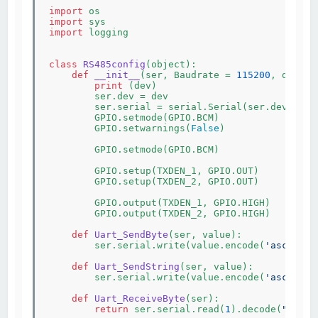
import
import
import
 logging

class
RS485config
(object)
:
def
__init__
(ser, Baudrate = 
115200
, dev = 
print
 (dev)

        ser.dev = dev

        ser.serial = serial.Serial(ser.dev, Baud
        GPIO.setmode(GPIO.BCM)

        GPIO.setwarnings(
False
)

        GPIO.setmode(GPIO.BCM)

        GPIO.setup(TXDEN_1, GPIO.OUT)

        GPIO.setup(TXDEN_2, GPIO.OUT)

        GPIO.output(TXDEN_1, GPIO.HIGH)

        GPIO.output(TXDEN_2, GPIO.HIGH)

def
Uart_SendByte
(ser, value)
:
        ser.serial.write(value.encode(
'ascii'
)) 
def
Uart_SendString
(ser, value)
:
        ser.serial.write(value.encode(
'ascii'
))

def
Uart_ReceiveByte
(ser)
:
return
 ser.serial.read(
1
).decode(
"utf-8