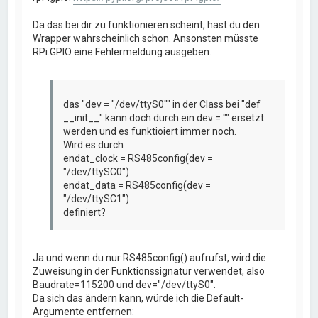
Da das bei dir zu funktionieren scheint, hast du den
Wrapper wahrscheinlich schon. Ansonsten müsste
RPi.GPIO eine Fehlermeldung ausgeben.
das "dev = "/dev/ttyS0"" in der Class bei "def
__init__" kann doch durch ein dev = "" ersetzt
werden und es funktioiert immer noch.
Wird es durch
endat_clock = RS485config(dev =
"/dev/ttySC0")
endat_data = RS485config(dev =
"/dev/ttySC1")
definiert?
Ja und wenn du nur RS485config() aufrufst, wird die
Zuweisung in der Funktionssignatur verwendet, also
Baudrate=115200 und dev="/dev/ttyS0".
Da sich das ändern kann, würde ich die Default-
Argumente entfernen: