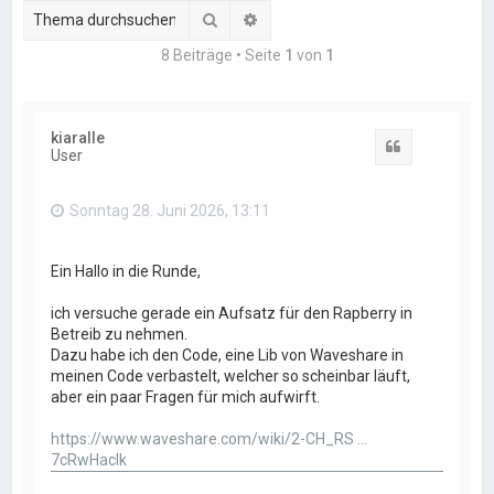
Suche
Erweiterte Suche
8 Beiträge • Seite
1
von
1
kiaralle
Zitat
User
Sonntag 28. Juni 2026, 13:11
Ein Hallo in die Runde,
ich versuche gerade ein Aufsatz für den Rapberry in
Betreib zu nehmen.
Dazu habe ich den Code, eine Lib von Waveshare in
meinen Code verbastelt, welcher so scheinbar läuft,
aber ein paar Fragen für mich aufwirft.
https://www.waveshare.com/wiki/2-CH_RS ...
7cRwHaclk