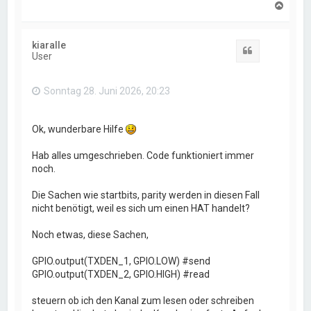
N
a
c
h
kiaralle
o
Zitat
User
b
e
n
Sonntag 28. Juni 2026, 20:23
Ok, wunderbare Hilfe
Hab alles umgeschrieben. Code funktioniert immer
noch.
Die Sachen wie startbits, parity werden in diesen Fall
nicht benötigt, weil es sich um einen HAT handelt?
Noch etwas, diese Sachen,
GPIO.output(TXDEN_1, GPIO.LOW) #send
GPIO.output(TXDEN_2, GPIO.HIGH) #read
steuern ob ich den Kanal zum lesen oder schreiben