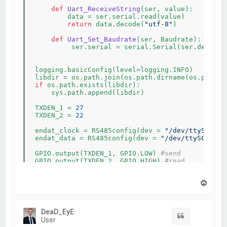
def
Uart_ReceiveString
(ser, value)
:
        data = ser.serial.read(value)

return
 data.decode(
"utf-8"
)

def
Uart_Set_Baudrate
(ser, Baudrate)
:
         ser.serial = serial.Serial(ser.dev, Bau
logging.basicConfig(level=logging.INFO)

libdir = os.path.join(os.path.dirname(os.path.d
if
 os.path.exists(libdir):

    sys.path.append(libdir)

TXDEN_1 = 
27
TXDEN_2 = 
22
endat_clock = RS485config(dev = 
"/dev/ttySC0"
)

endat_data = RS485config(dev = 
"/dev/ttySC1"
)

GPIO.output(TXDEN_1, GPIO.LOW) 
#send
GPIO.output(TXDEN_2, GPIO.HIGH) 
#read
clock = endat_clock.Uart_SendString(
"Hallo"
)

N
data = endat_data.Uart_ReceiveString(
5
)

a
c
h
DeaD_EyE
o
Zitat
User
b