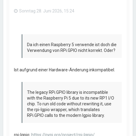
e
n
Sonntag 28. Juni 2026, 15:24
Da ich einen Raspberry 5 verwende ist doch die
Verwendung von RPi.GPIO nicht korrekt. Oder?
Ist aufgrund einer Hardware-Änderung inkompatibel.
The legacy RPi.GPIO library is incompatible
with the Raspberry Pi 5 due to its new RP1 I/O
chip. To run old code without rewriting it, use
the rpi-lgpio wrapper, which translates
RPi.GPIO calls to the modern lgpio library.
rpi-lgpio:
https://pypi.org/project/rpi-lgpio/