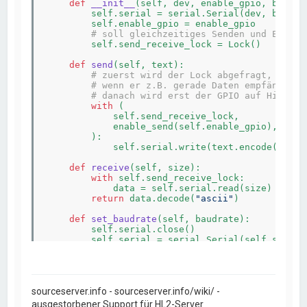
def
__init__
(self, dev, enable_gpio, baudra
        self.serial = serial.Serial(dev, baudrat
        self.enable_gpio = enable_gpio

# soll gleichzeitiges Senden und Empfan
        self.send_receive_lock = Lock()

def
send
(self, text)
:
# zuerst wird der Lock abgefragt, danac
# wenn er z.B. gerade Daten empfängt, w
# danach wird erst der GPIO auf High ge
with
 (

            self.send_receive_lock,

            enable_send(self.enable_gpio),

        ):

            self.serial.write(text.encode(
"asci
def
receive
(self, size)
:
with
 self.send_receive_lock:

            data = self.serial.read(size)

return
 data.decode(
"ascii"
)

def
set_baudrate
(self, baudrate)
:
        self.serial.close()

        self.serial = serial.Serial(self.serial.
logging.basicConfig(level=logging.INFO)

sourceserver.info - sourceserver.info/wiki/ -
# ist eigentlich nicht notwendig
# libdir = Path(__file__).parent.joinpath("lib"
ausgestorbener Support für HL2-Server