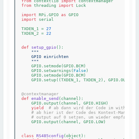
from
 contextlib 
import
from
 threading 
import
 Lock

import
 RPi.GPIO 
as
import
 serial

TXDEN_1 = 
27
TXDEN_2 = 
22
def
setup_gpio
()
:
"""

    GPIO einrichten

    """
    GPIO.setmode(GPIO.BCM)

    GPIO.setwarnings(
False
)

    GPIO.setmode(GPIO.BCM)

    GPIO.setup((TXDEN_1, TXDEN_2), GPIO.OUT, va
@contextmanager
def
enable_send
(channel)
:
    GPIO.output(channel, GPIO.HIGH)

yield
# ab dann wird der Code im with-Bloc
# ab hier ist der Code des Kontext-Managers
# output auf 0 setzen, um wieder empfangen 
    GPIO.output(channel, GPIO.LOW)

class
RS485config
(object)
: