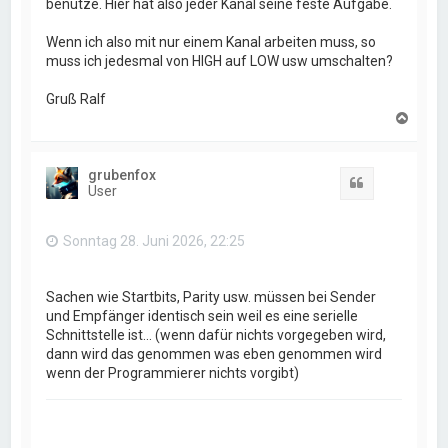
benutze. Hier hat also jeder Kanal seine feste Aufgabe.
Wenn ich also mit nur einem Kanal arbeiten muss, so
muss ich jedesmal von HIGH auf LOW usw umschalten?
Gruß Ralf
N
a
c
h
grubenfox
o
Zitat
User
b
e
n
Sonntag 28. Juni 2026, 22:25
Sachen wie Startbits, Parity usw. müssen bei Sender
und Empfänger identisch sein weil es eine serielle
Schnittstelle ist... (wenn dafür nichts vorgegeben wird,
dann wird das genommen was eben genommen wird
wenn der Programmierer nichts vorgibt)
_______________________________________________________________________