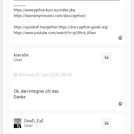
________
https://www.python-kurs.eu/index.php
https://learnxinyminutes.com/docs/python/
https://quickref.me/python https://docs.python-guide.org/
https://www.youtube.com/watch?v=qU3Rc6_B9es
N
a
c
h
kiaralle
o
Zitat
User
b
e
n
Montag 29. Juni 2026, 08:54
Ok, dan integrier ich das.
Danke
N
a
c
h
DeaD_EyE
o
Zitat
User
b
e