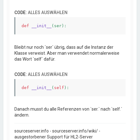
CODE:
ALLES AUSWÄHLEN
def
__init__
(ser)
:
Bleibt nur noch `ser` übrig, dass auf die Instanz der
Klasse verweist. Aber man verwendet normalerweise
das Wort `self` dafür.
CODE:
ALLES AUSWÄHLEN
def
__init__
(
self
)
Danach musst du alle Referenzen von `ser.` nach `self.`
ändern.
sourceserver.info - sourceserver.info/wiki/ -
ausgestorbener Support für HL2-Server