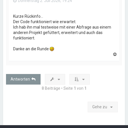
Donnerstag 2. Juli 2026, 19:24
Kurze Rückinfo...
Der Code funktioniert wie erwartet.
Ich hab ihn mal testweise mit einer Abfrage aus einem
anderen Projekt gefüttert, erweitert und auch das
funktioniert.
Danke an die Runde
N
a
c
h
o
b
Antworten
e
n
8 Beiträge • Seite
1
von
1
Gehe zu