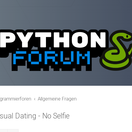
grammierforen
Allgemeine Fragen
ual Dating - No Selfie