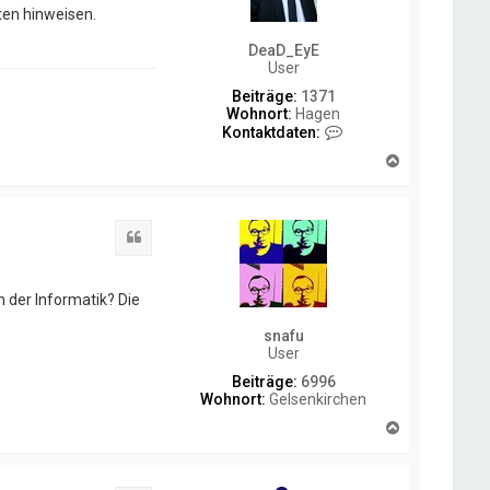
ten hinweisen.
DeaD_EyE
User
Beiträge:
1371
Wohnort:
Hagen
K
Kontaktdaten:
o
N
n
a
t
c
a
h
k
o
t
Zitat
b
d
e
a
n
t
 der Informatik? Die
e
n
snafu
v
User
o
n
Beiträge:
6996
D
Wohnort:
Gelsenkirchen
e
N
a
a
D
c
_
h
E