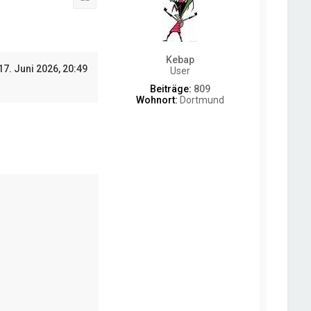
b
e
n
Kebap
17. Juni 2026, 20:49
User
Beiträge:
809
Wohnort:
Dortmund