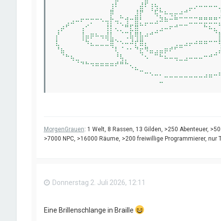
⠀⠀⠀⠀⠀⠀⠀⠀⠀⠀⠀⢰⠇⠀⠀⠀⠀⣼⠏⢰⢦⡀⠀⠀⠀⠀⠀⣀⡠⠤⠤⠤⠤⣀
⠀⠀⠀⠀⠀⠀⠀⠀⠀⠀⠀⡿⠀⡀⠀⠀⣸⡟⠀⠈⢯⡓⠦⢤⡤⠴⠚⠁⠀⠀⠀⠀⠀⢘
⠀⠀⢀⣠⠤⠖⠒⡒⠒⠢⢤⡗⢤⡉⢺⠒⣿⡃⣀⣀⣠⠽⠷⠒⠛⠉⠉⣉⣉⣛⣛⣛⣛⡉
⢀⡴⠋⠀⠀⢠⠊⠀⠀⠀⢸⡇⢄⡈⠛⣏⣿⠉⠁⠀⢀⣠⠤⠖⠚⠉⠉⠀⠀⠀⠓⠦⣄⠉
⡜⠀⠀⠀⠀⢸⣤⡶⠦⢤⣼⣇⠀⠈⢉⣧⢿⣧⠴⠚⠉⠀⠀⠀⠀⠀⠀⠀⠀⠀⠀⠀⠈⣷
⣇⠀⠀⠀⠀⠈⠳⣄⣀⣀⣈⣿⠑⠢⠤⠼⡞⣿⡄⠀⠀⠀⠀⠀⢀⣀⣠⡤⠴⠶⠶⠒⠒⢿
⠘⣦⠀⠀⠀⠀⠀⠀⠀⠀⠀⠈⢇⠈⠐⠂⠙⣖⠻⣤⣠⣤⡶⠞⠋⠉⠀⠀⠀⠀⠀⠀⢀⡼
⠀⠈⠓⢦⣀⠀⠀⠀⠀⠀⠀⠀⠘⢧⡀⠀⠀⠈⠢⠀⠉⠓⠦⠤⢤⣀⣠⠤⠤⠤⠒⠚⠉⠀
⠀⠀⠀⠀⠈⠙⠓⠲⠶⠶⠶⠶⠞⠛⠓⢄⡀⠀⠀⠀⠀⠀⠀⠀⠀⠀⠀⠀⠀⠀⠀⠀⠀⠀
⠀⠀⠀⠀⠀⠀⠀⠀⠀⠀⠀⠀⠀⠀⠀⠀⠉⠒⠤⢄⣀⡀⠀⠀⠀⠀⠀⠀⠀⠀⢀⣀⣀⣤
MorgenGrauen
: 1 Welt, 8 Rassen, 13 Gilden, >250 Abenteuer, >
>7000 NPC, >16000 Räume, >200 freiwillige Programmierer, nur Tex
Donnerstag 2. Juli 2026, 12:11
Eine Brillenschlange in Braille