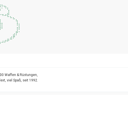
⡀⠀⠀⠀⠀⠀⠀

⠍⠳⡄⠀⠀⠀⠀

⠀⠀⣸⠀⠀⠀⠀

⠙⠚⠯⣄⡀⠀⠀

⠀⠀⠀⠀⠉⢦⠀

⡇⠀⠀⠀⠀⠸⡆

⠃⠀⠀⠀⠀⢸⠇

⠀⠀⠀⠀⣠⡟⠁

⠀⠀⣀⣴⠟⠀⠀

⠴⠞⠋⠀⠀⠀⠀

5000 Waffen & Rüstungen,
t, viel Spaß, seit 1992.