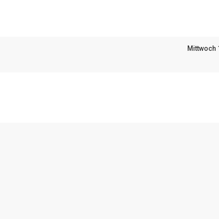
Mittwoch 
⠀⠀⠀⠀⠀⠀⠀

⠀⠀⠀⠀⠀⠀⠀

⠀⠀⠀⠀⠀⠀⠀

⠀⠀⠀⠀⠀⠀⠀

⠀⠀⠀⠀⠀⠀⠀

⠀⠀⠀⠀⠀⠀⠀

⠀⠀⠀⠀⠀⠀⠀

⠀⠀⠀⠀⠀⠀⠀

⠀⠀⠀⠀⠀⠀⠀

⠀⠀⠀⠀⠀⠀⠀

⠀⠀⠀⠀⠀⠀⠀

⠀⠀⠀⠀⠀⠀⠀
