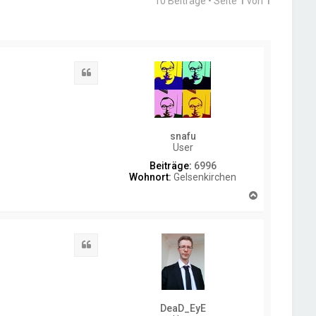
10 Beiträge • Seite
1
von
1
Zitat
snafu
User
Beiträge:
6996
Wohnort:
Gelsenkirchen
N
a
c
h
o
Zitat
b
e
n
DeaD_EyE