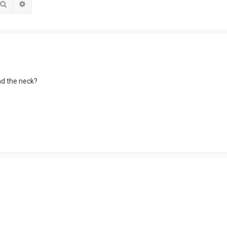
Suche
Erweiterte Suche
nd the neck?