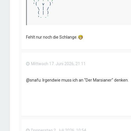
'(  v  )`

  \ | /

  ( | )

  '
- -`
Fehlt nur noch die Schlange.
Mittwoch 17. Juni 2026, 21:11
@snafu: Irgendwie muss ich an "Der Marsianer" denken.
Donnerstag 2. Juli 2026, 10:54