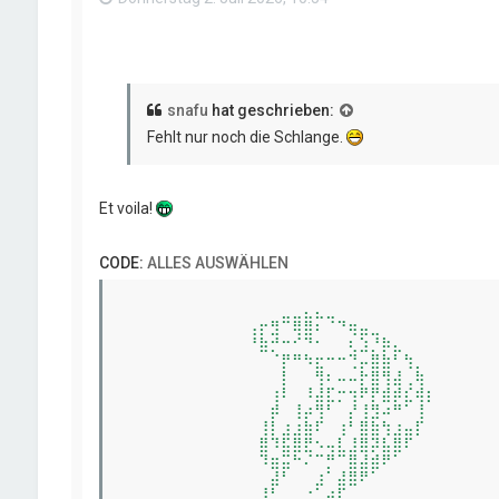
snafu
hat geschrieben:
Fehlt nur noch die Schlange.
Et voila!
CODE:
ALLES AUSWÄHLEN
⠀⠀⠀⠀⠀⠀⠀⠀⠀⠀⠀⠀⠀⠀⣀⣀⣄⣄⣀⠀⠀⠀⠀⠀⠀⠀⠀⠀⠀⠀⠀⠀⠀⠀
⠀⠀⠀⠀⠀⠀⠀⠀⠀⠀⠀⢠⡖⣻⠉⢿⣿⠆⠈⠙⢶⣤⣀⠀⠀⠀⠀⠀⠀⠀⠀⠀⠀⠀
⠀⠀⠀⠀⠀⠀⠀⠀⠀⠀⠀⠘⣷⡚⠒⠊⠙⠂⠀⠀⢆⣱⡘⡷⣄⠀⠀⠀⠀⠀⠀⠀⠀⠀
⠀⠀⠀⠀⠀⠀⠀⠀⠀⠀⠀⠀⠀⠈⡟⠛⠳⣖⠒⠒⢙⡤⣿⣷⠃⢳⡀⠀⠀⠀⠀⠀⠀⠀
⠀⠀⠀⠀⠀⠀⠀⠀⠀⠀⠀⠀⠀⠀⡇⠀⠀⢻⠆⠤⠤⡗⣿⢻⣼⢀⢷⠀⠀⠀⠀⠀⠀⠀
⠀⠀⠀⠀⠀⠀⠀⠀⠀⠀⠀⠀⠀⢰⠇⠀⠸⣼⣏⡒⢲⠟⡟⣾⡾⣎⢾⡆⠀⠀⠀⠀⠀⠀
⠀⠀⠀⠀⠀⠀⠀⠀⠀⠀⠀⠀⠀⡾⠀⢸⡴⢻⠃⠀⡜⢸⣻⠴⠛⠁⢸⠀⠀⠀⠀⠀⠀⠀
⠀⠀⠀⠀⠀⠀⠀⠀⠀⠀⠀⠀⢸⡇⣰⣰⣷⠏⠀⢰⠃⣿⣷⢳⣰⣤⡏⠀⠀⠀⠀⠀⠀⠀
⠀⠀⠀⠀⠀⠀⠀⠀⠀⠀⠀⠀⣿⠹⣯⣿⣟⠢⢤⣇⣸⣿⡽⣧⣿⠏⠀⠀⠀⠀⠀⠀⠀⠀
⠀⠀⠀⠀⠀⠀⠀⠀⠀⠀⠀⠀⠹⣶⣭⠓⠌⠉⡛⠉⣿⣼⣾⠟⠁⠀⠀⠀⠀⠀⠀⠀⠀⠀
⠀⠀⠀⠀⠀⠀⠀⠀⠀⠀⠀⠀⠀⣼⠃⠀⠀⣰⠁⣼⣿⠟⠁⠀⠀⠀⠀⠀⠀⠀⠀⠀⠀⠀
⠀⠀⠀⠀⠀⠀⠀⠀⠀⠀⠀⠀⣸⠃⠀⠀⠐⠁⣴⠏⠀⠀⠀⠀⠀⠀⠀⠀⠀⠀⠀⠀⠀⠀