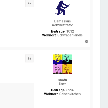
o
y
Zitat
b
E
e
n
Damaskus
Administrator
Beiträge:
1012
Wohnort:
Schwabenländle
N
a
c
h
o
Zitat
b
e
n
snafu
User
Beiträge:
6996
Wohnort:
Gelsenkirchen