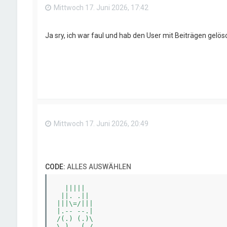
Mittwoch 17. Juni 2026, 17:42
Ja sry, ich war faul und hab den User mit Beiträgen gelös
Mittwoch 17. Juni 2026, 20:49
CODE:
ALLES AUSWÄHLEN
  |||||

 ||. .||

|||\=/|||

|.-- --.|

/(.) (.)\
