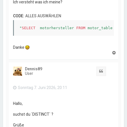
Ich versteht was ich meine?
CODE:
ALLES AUSWÄHLEN
"
SELECT
  motorhersteller 
FROM
 motor_table 
Danke
N
a
c
h
Dennis89
o
Zitat
User
b
e
n
Sonntag 7. Juni 2026, 20:11
Hallo,
suchst du `DISTINCT` ?
Grüße