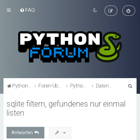
FAQ
S
Python-Forum.de
Foren-Übersicht
Python Programmierforen
Datenbankprogrammierung mit Python
u
sqlite filtern, gefundenes nur einmal
c
listen
h
e
Antworten