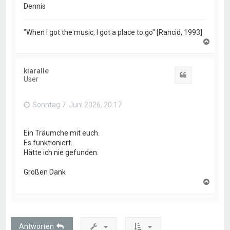
Dennis
"When I got the music, I got a place to go" [Rancid, 1993]
N
a
c
h
kiaralle
o
Zitat
User
b
e
n
Sonntag 7. Juni 2026, 20:17
Ein Träumche mit euch.
Es funktioniert.
Hätte ich nie gefunden.
Großen Dank
N
a
c
h
o
b
Antworten