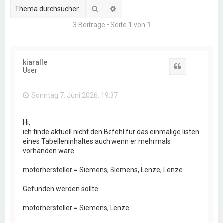
Suche
Erweiterte Suche
3 Beiträge • Seite
1
von
1
kiaralle
Zitat
User
Sonntag 7. Juni 2026, 19:37
Hi,
ich finde aktuell nicht den Befehl für das einmalige listen
eines Tabelleninhaltes auch wenn er mehrmals
vorhanden wäre
motorhersteller = Siemens, Siemens, Lenze, Lenze...
Gefunden werden sollte:
motorhersteller = Siemens, Lenze...