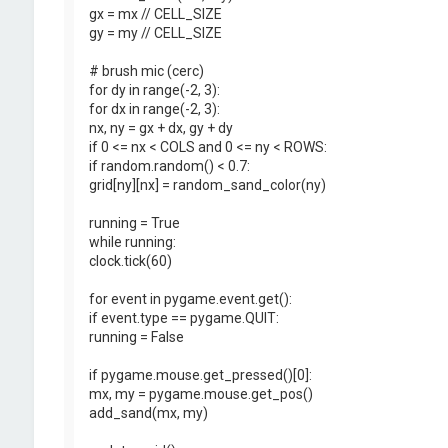
gx = mx // CELL_SIZE
gy = my // CELL_SIZE
# brush mic (cerc)
for dy in range(-2, 3):
for dx in range(-2, 3):
nx, ny = gx + dx, gy + dy
if 0 <= nx < COLS and 0 <= ny < ROWS:
if random.random() < 0.7:
grid[ny][nx] = random_sand_color(ny)
running = True
while running:
clock.tick(60)
for event in pygame.event.get():
if event.type == pygame.QUIT:
running = False
if pygame.mouse.get_pressed()[0]:
mx, my = pygame.mouse.get_pos()
add_sand(mx, my)