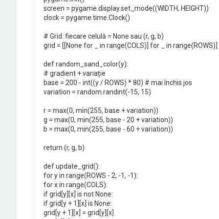
screen = pygame.display.set_mode((WIDTH, HEIGHT))
clock = pygame.time.Clock()
# Grid: fiecare celulă = None sau (r, g, b)
grid = [[None for _ in range(COLS)] for _ in range(ROWS)]
def random_sand_color(y):
# gradient + variație
base = 200 - int((y / ROWS) * 80) # mai închis jos
variation = random.randint(-15, 15)
r = max(0, min(255, base + variation))
g = max(0, min(255, base - 20 + variation))
b = max(0, min(255, base - 60 + variation))
return (r, g, b)
def update_grid():
for y in range(ROWS - 2, -1, -1):
for x in range(COLS):
if grid[y][x] is not None:
if grid[y + 1][x] is None:
grid[y + 1][x] = grid[y][x]