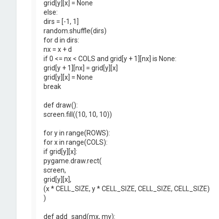
grid[y][x] = None
else:
dirs = [-1, 1]
random.shuffle(dirs)
for d in dirs:
nx = x + d
if 0 <= nx < COLS and grid[y + 1][nx] is None:
grid[y + 1][nx] = grid[y][x]
grid[y][x] = None
break
def draw():
screen.fill((10, 10, 10))
for y in range(ROWS):
for x in range(COLS):
if grid[y][x]:
pygame.draw.rect(
screen,
grid[y][x],
(x * CELL_SIZE, y * CELL_SIZE, CELL_SIZE, CELL_SIZE)
)
def add_sand(mx, my):