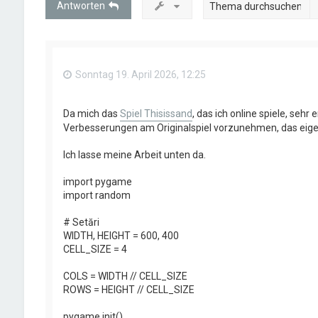
Antworten
Sonntag 19. April 2026, 12:25
Da mich das
Spiel Thisissand
, das ich online spiele, seh
Verbesserungen am Originalspiel vorzunehmen, das eigentli
Ich lasse meine Arbeit unten da.
import pygame
import random
# Setări
WIDTH, HEIGHT = 600, 400
CELL_SIZE = 4
COLS = WIDTH // CELL_SIZE
ROWS = HEIGHT // CELL_SIZE
pygame.init()