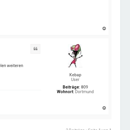
N
a
c
h
o
Zitat
b
e
n
elen weiteren
Kebap
User
Beiträge:
809
Wohnort:
Dortmund
N
a
c
h
o