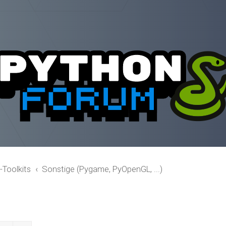
-Toolkits
Sonstige (Pygame, PyOpenGL, ...)