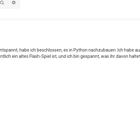
Suche
Erweiterte Suche
r entspannt, habe ich beschlossen, es in Python nachzubauen. Ich habe au
ch ein altes Flash-Spiel ist, und ich bin gespannt, was ihr davon haltet