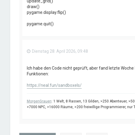
update_grid()
draw()
pygame.display.flip()
pygame.quit()
Dienstag 28. April 2026, 09:48
Ich habe den Code nicht geprüft, aber fand letzte Woche
Funktionen:
https://neal.fun/sandboxels/
MorgenGrauen
: 1 Welt, 8 Rassen, 13 Gilden, >250 Abenteuer, >
>7000 NPC, >16000 Räume, >200 freiwillige Programmierer, nur Tex