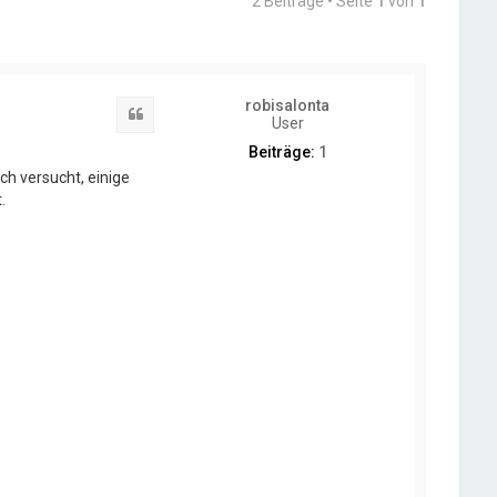
2 Beiträge • Seite
1
von
1
robisalonta
Zitat
User
Beiträge:
1
ch versucht, einige
.