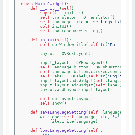
class
Main
(
QWidget
):
def
__init__
(
self
)
:

super
().__init_
_
()

self
.translator = QTranslator()

self
.language_file = 
'settings.txt'
self
.initUI()

self
.loadLanguageSetting()

def
initUI
(
self
)
:

self
.setWindowTitle(
self
.tr(
'Main | Eng
        layout = QVBoxLayout()

        input_layout = QVBoxLayout()

self
.language_button = QPushButton(
self
self
.language_button.clicked.connect(
se
self
.label = QLabel(
self
.tr(
'English'
),
        input_layout.addWidget(
self
.language_but
        input_layout.addWidget(
self
.label)

        layout.addLayout(input_layout)

self
.setLayout(layout)

self
.show()

def
saveLanguageSetting
(
self
, language)
:

        with open(
self
.language_file, 
'w'
) as 
f
            file.write(language)

def
loadLanguageSetting
(
self
)
:

try: