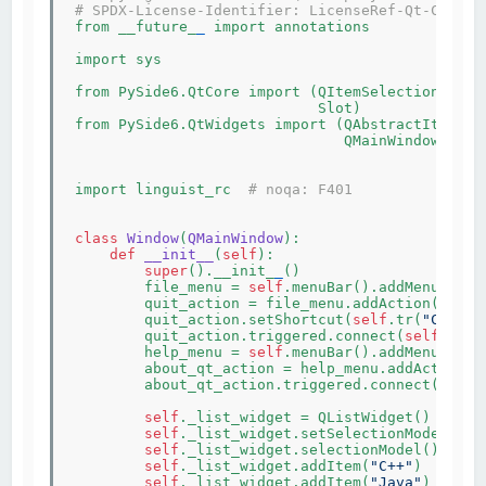
# SPDX-License-Identifier: LicenseRef-Qt-Commer
from __future_
_
 import annotations

import sys

from PySide6.QtCore import (QItemSelection, QLi
                            Slot)

from PySide6.QtWidgets import (QAbstractItemVie
                               QMainWindow)

import linguist_rc  
# noqa: F401
class
Window
(
QMainWindow
):
def
__init__
(
self
)
:

super
().__init_
_
()

        file_menu = 
self
.menuBar().addMenu(
self
        quit_action = file_menu.addAction(
self
.
        quit_action.setShortcut(
self
.tr(
"CTRL+Q
        quit_action.triggered.connect(
self
.close
        help_menu = 
self
.menuBar().addMenu(
self
        about_qt_action = help_menu.addAction(
s
        about_qt_action.triggered.connect(qApp.
self
._list_widget = QListWidget()

self
._list_widget.setSelectionMode(QAbs
self
._list_widget.selectionModel().sele
self
._list_widget.addItem(
"C++"
)

self
._list_widget.addItem(
"Java"
)
