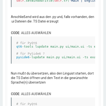
self
.setWindowTitle(
self
.tr(
'Main | English'
))
Anschließend wird aus den .py und, falls vorhanden, den
.ui Dateien die .TS Datei erzeugt
CODE:
ALLES AUSWÄHLEN
# für PyQt6
qt6
-tools lupdate main.py ui/main.ui -ts example
# für PySide6 ?
pyside6
Nun mußt du übersetzen, also den Linguist starten, dort
die TS Datei öffnen und den Text in die gewünschte
Sprache(n) übersetzen
CODE:
ALLES AUSWÄHLEN
# für PyQt6