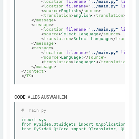
<
location
filename
=
"../main.py"
line
=
"2
<
location
filename
=
"../main.py"
line
=
"5
<
source
>
English
</
source
>
<
translation
>
English
</
translation
>
</
message
>
<
message
>
<
location
filename
=
"../main.py"
line
=
"5
<
source
>
Select Language
</
source
>
<
translation
>
Select Language
</
translati
</
message
>
<
message
>
<
location
filename
=
"../main.py"
line
=
"5
<
source
>
Language:
</
source
>
<
translation
>
Language:
</
translation
>
</
message
>
</
context
>
</
TS
>
CODE:
ALLES AUSWÄHLEN
#  main.py
import sys

from PySide6.QtWidgets import QApplication, QWi
from PySide6.QtCore import QTranslator, QLibrary