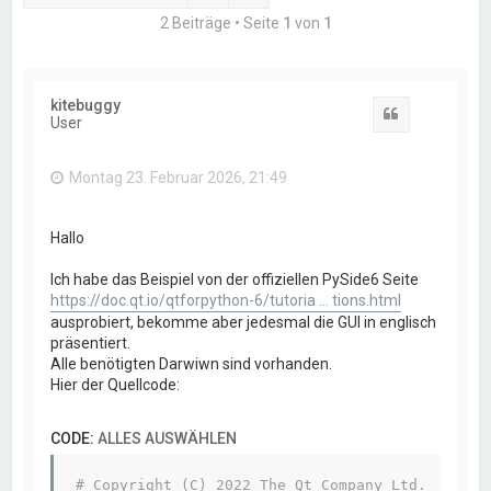
2 Beiträge • Seite
1
von
1
kitebuggy
Zitat
User
Montag 23. Februar 2026, 21:49
Hallo
Ich habe das Beispiel von der offiziellen PySide6 Seite
https://doc.qt.io/qtforpython-6/tutoria ... tions.html
ausprobiert, bekomme aber jedesmal die GUI in englisch
präsentiert.
Alle benötigten Darwiwn sind vorhanden.
Hier der Quellcode:
CODE:
ALLES AUSWÄHLEN
# Copyright (C) 2022 The Qt Company Ltd.