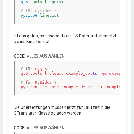
qt6
-tools linguist

# für PySide6 ?
pyside6
Ist das getan, speicherst du die TS Datei und übersetzt
sie ins Binärformat
CODE:
ALLES AUSWÄHLEN
# 
f
ü
r
PyQt6
qt6-tools
lrelease
example_de
.ts
-qm
example_de
# 
f
ü
r
PySide6
pyside6-lrelease
example_de
.ts
-qm
example_de
.q
Die Übersetzungen müssen jetzt zur Laufzeit in die
QTranslator-Klasse geladen werden
CODE:
ALLES AUSWÄHLEN