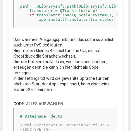
path = QLibraryInfo.path(QLibraryInfo.LibraryPat
    translator = QTranslator(app)

if
 translator.load(QLocale.system(), 
'qtbas
Das war mein Ausgangspunkt und das sollte so ähnlich
auch unter PySide6 laufen.
Hier mal ein kleines Beispiel für eine GUI, die auf
Knopfdruck die Sprache wechselt.
Die .qm Dateien mußt du dir, wie oben beschrieben,
erzeugen denn die kann ich hier nicht als Code
anzeigen.
In der settings.txt wird die gewählte Sprache für den
nächsten Start der App gespeichert, kann also beim
ersten Start leer sein.
CODE:
ALLES AUSWÄHLEN
# Dateiname: de.ts

<?xml version="1.0" encoding="utf-8"?>
<!DOCTYPE TS>