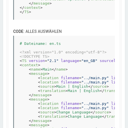
</
message
>
</
context
>
</
TS
>
CODE:
ALLES AUSWÄHLEN
# Dateiname: en.ts

<?xml version="1.0" encoding="utf-8"?>
<!DOCTYPE TS>
<
TS
version
=
"2.1"
language
=
"en_GB"
sourcelangua
<
context
>
<
name
>
Main
</
name
>
<
message
>
<
location
filename
=
"../main.py"
line
=
"1
<
location
filename
=
"../main.py"
line
=
"5
<
source
>
Main | English
</
source
>
<
translation
>
Main | English
</
translatio
</
message
>
<
message
>
<
location
filename
=
"../main.py"
line
=
"2
<
location
filename
=
"../main.py"
line
=
"5
<
source
>
Change Language
</
source
>
<
translation
>
Change Language
</
translati
</
message
>
<
message
>