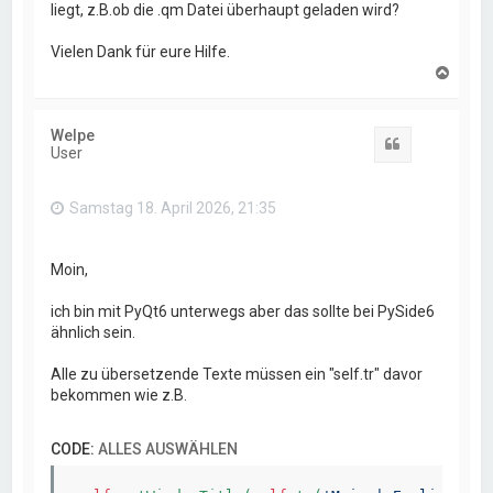
liegt, z.B.ob die .qm Datei überhaupt geladen wird?
Vielen Dank für eure Hilfe.
N
a
c
h
Welpe
o
Zitat
User
b
e
n
Samstag 18. April 2026, 21:35
Moin,
ich bin mit PyQt6 unterwegs aber das sollte bei PySide6
ähnlich sein.
Alle zu übersetzende Texte müssen ein "self.tr" davor
bekommen wie z.B.
CODE:
ALLES AUSWÄHLEN