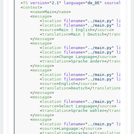
<
TS
version
=
"2.1"
language
=
"de_DE"
sourcelangua
<
context
>
<
name
>
Main
</
name
>
<
message
>
<
location
filename
=
"../main.py"
line
=
"1
<
location
filename
=
"../main.py"
line
=
"5
<
source
>
Main | English
</
source
>
<
translation
>
Main | Deutsch
</
translatio
</
message
>
<
message
>
<
location
filename
=
"../main.py"
line
=
"2
<
location
filename
=
"../main.py"
line
=
"5
<
source
>
Change Language
</
source
>
<
translation
>
Sprache ändern
</
translatio
</
message
>
<
message
>
<
location
filename
=
"../main.py"
line
=
"2
<
location
filename
=
"../main.py"
line
=
"5
<
source
>
English
</
source
>
<
translation
>
Deutsch
</
translation
>
</
message
>
<
message
>
<
location
filename
=
"../main.py"
line
=
"5
<
source
>
Select Language
</
source
>
<
translation
>
Sprache wählen
</
translatio
</
message
>
<
message
>
<
location
filename
=
"../main.py"
line
=
"5
<
source
>
Language:
</
source
>
<
translation
>
Sprache:
</
translation
>