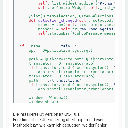
self
._list_widget.addItem(
"Python"
)

self
.setCentralWidget(
self
._list_widget)
    @Slot(QItemSelection, QItemSelection)

def
selection_changed
(
self
, selected, desel
        count = len(
self
._list_widget.selection
        message = 
self
.tr(
"%n language(s) selec
self
.statusBar().showMessage(message)

if
 __name_
_
 == 
'__main__'
:

    app = QApplication(sys.argv)

    path = QLibraryInfo.path(QLibraryInfo.Librar
    translator = QTranslator(app)

if
 translator.load(QLocale.system(), 
'qtbas
        app.installTranslator(translator)

    translator = QTranslator(app)

    path = 
':/translations'
if
 translator.load(QLocale.system(), 
'examp
        app.installTranslator(translator)

    window = Window()

    window.show()

    sys.exit(app.exec())
Die installierte Qt Version ist Qt6.10.1.
Funktioniert die Übersetzung überhaupt mit dieser
Methode bzw. wie kann ich debuggen, wo der Fehler