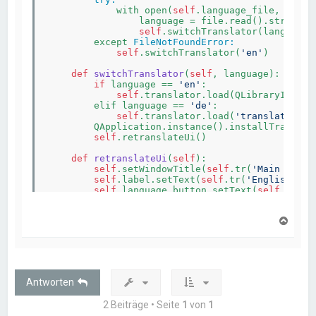
            with open(
self
.language_file, 
'r'
) 
                language = file.read().strip()

self
.switchTranslator(language)

        except 
FileNotFoundError:
self
.switchTranslator(
'en'
)

def
switchTranslator
(
self
, language)
:

if
 language == 
'en'
:

self
.translator.load(QLibraryInfo.p
        elif language == 
'de'
:

self
.translator.load(
'translations/
        QApplication.instance().installTranslat
self
.retranslateUi()

def
retranslateUi
(
self
)
:

self
.setWindowTitle(
self
.tr(
'Main | Eng
self
.label.setText(
self
.tr(
'English'
))

self
.language_button.setText(
self
.tr(
'C
N
def
changeLanguage
(
self
)
:

a
        languages = [
'English (EN)'
, 
'Deutsch (
c
        current_language = 
'English (EN)'
        language, ok = QInputDialog.getItem(
h
sel
if
 ok 
and
language:
o
if
 language == 
'English (EN)'
:

b
Antworten
self
.saveLanguageSetting(
'en'
)

e
self
.switchTranslator(
'en'
)

n
2 Beiträge • Seite
1
von
1
            elif language == 
'Deutsch (DE)'
:
