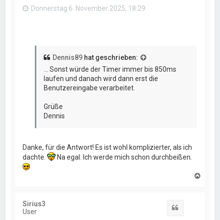
n
Donnerstag 6. November 2025, 18:29
Dennis89
hat geschrieben:
... Sonst würde der Timer immer bis 850ms
laufen und danach wird dann erst die
Benutzereingabe verarbeitet.
Grüße
Dennis
Danke, für die Antwort! Es ist wohl komplizierter, als ich
dachte.
Na egal. Ich werde mich schon durchbeißen.
N
a
c
h
Sirius3
o
Zitat
User
b