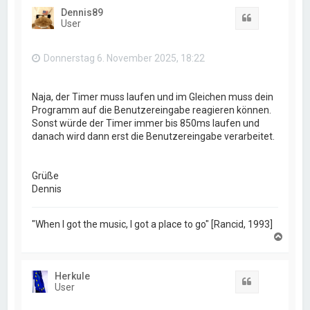
h
Dennis89
o
Zitat
User
b
e
n
Donnerstag 6. November 2025, 18:22
Naja, der Timer muss laufen und im Gleichen muss dein
Programm auf die Benutzereingabe reagieren können.
Sonst würde der Timer immer bis 850ms laufen und
danach wird dann erst die Benutzereingabe verarbeitet.
Grüße
Dennis
"When I got the music, I got a place to go" [Rancid, 1993]
N
a
c
h
Herkule
o
Zitat
User
b
e