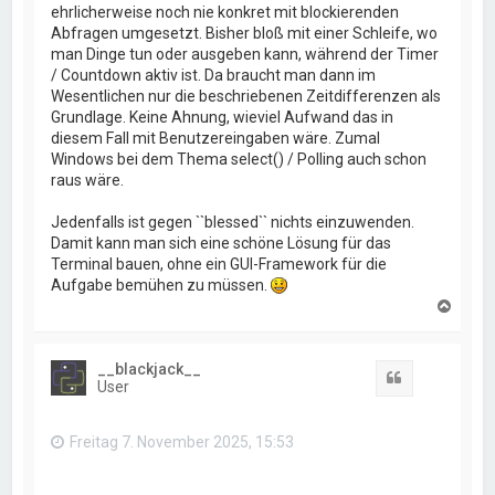
ehrlicherweise noch nie konkret mit blockierenden
Abfragen umgesetzt. Bisher bloß mit einer Schleife, wo
man Dinge tun oder ausgeben kann, während der Timer
/ Countdown aktiv ist. Da braucht man dann im
Wesentlichen nur die beschriebenen Zeitdifferenzen als
Grundlage. Keine Ahnung, wieviel Aufwand das in
diesem Fall mit Benutzereingaben wäre. Zumal
Windows bei dem Thema select() / Polling auch schon
raus wäre.
Jedenfalls ist gegen ``blessed`` nichts einzuwenden.
Damit kann man sich eine schöne Lösung für das
Terminal bauen, ohne ein GUI-Framework für die
Aufgabe bemühen zu müssen.
N
a
c
h
__blackjack__
o
Zitat
User
b
e
n
Freitag 7. November 2025, 15:53