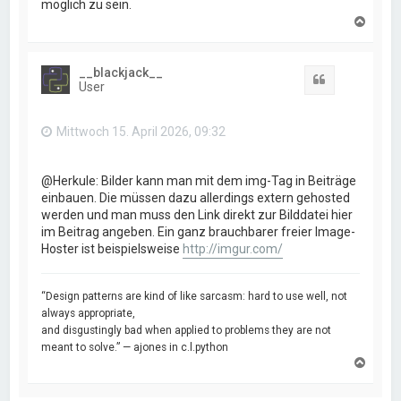
möglich zu sein.
N
a
c
h
__blackjack__
o
Zitat
User
b
e
n
Mittwoch 15. April 2026, 09:32
@Herkule: Bilder kann man mit dem img-Tag in Beiträge
einbauen. Die müssen dazu allerdings extern gehosted
werden und man muss den Link direkt zur Bilddatei hier
im Beitrag angeben. Ein ganz brauchbarer freier Image-
Hoster ist beispielsweise
http://imgur.com/
“Design patterns are kind of like sarcasm: hard to use well, not
always appropriate,
and disgustingly bad when applied to problems they are not
meant to solve.” — ajones in c.l.python
N
a
c