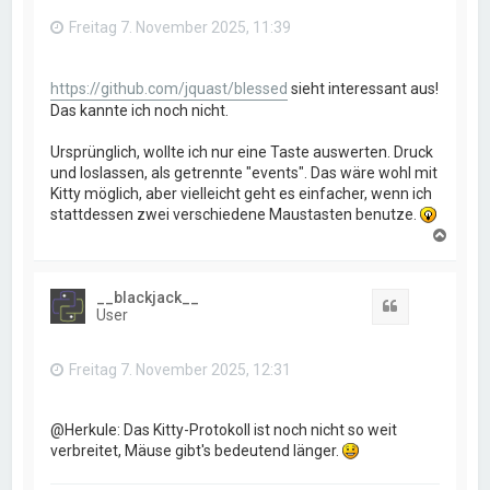
n
Freitag 7. November 2025, 11:39
https://github.com/jquast/blessed
sieht interessant aus!
Das kannte ich noch nicht.
Ursprünglich, wollte ich nur eine Taste auswerten. Druck
und loslassen, als getrennte "events". Das wäre wohl mit
Kitty möglich, aber vielleicht geht es einfacher, wenn ich
stattdessen zwei verschiedene Maustasten benutze.
N
a
c
h
__blackjack__
o
Zitat
User
b
e
n
Freitag 7. November 2025, 12:31
@Herkule: Das Kitty-Protokoll ist noch nicht so weit
verbreitet, Mäuse gibt's bedeutend länger.