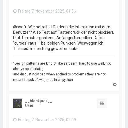
e
n
Freitag 7. November 2025, 01:56
@snafu Wie betreibst Du denn die Interaktion mit dem
Benutzer? Also Test auf Tastendruck der nicht blockiert.
Plattformübergreifend. Anfängerfreundlich. Da ist
`curses` raus — bei beiden Punkten. Weswegen ich
`blessed` in den Ring geworfen habe.
“Design patterns are kind of like sarcasm: hard to use well, not
always appropriate,
and disgustingly bad when applied to problems they are not
meant to solve.” — ajones in c.l.python
N
a
c
h
__blackjack__
o
Zitat
User
b
e
n
Freitag 7. November 2025, 02:09