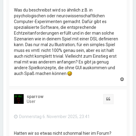
Was du beschreibst wird so ähnlich z.B. in
psychologischen oder neurowissenschaftlichen
Computer-Experimenten gemacht. Dafür gibt es
spezialisierte Software, die entsprechende
Echtzeitanforderungen erfüllt und in der man solche
Szenarien wie in deinem Spiel mit einer DSL definieren
kann. Das nur mal zu Illustration; für ein simples Spiel
muss es vmtl. nicht 100% genau sein, aber es ist halt
auch nicht komplett trivial. Vielleicht zum Einstieg erst
mal mit was anderem anfangen? Es gibt ja genug
andere Spielkonzepte, die ohne GUI auskommen und
auch Spaß machen können
N
a
c
h
sparrow
o
Zitat
User
b
e
n
Donnerstag 6. November 2025, 23:41
Hatten wir so etwas nicht schonmal hier im Forum?