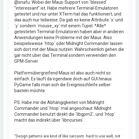
@snafu: Wobei der Maus-Support von `blessed`
”interessant” ist. Habe mehrere Terminal-Emulatoren
getestet und nur unter XTerm hat das funktioniert, und
das auch nur teilweise. Da gab es keine Attribute `x` und
`y` sondern `mouse_xy` mit einem Tupel. *Alle*
getesteten Terminal-Emulatoren haben aber in anderen
Anwendungen keine Probleme mit der Maus. Also
beispielsweise `htop` oder Midnight Commander lassen
sich dort mit der Maus nutzen. Wahrscheinlich gehen die
gar nicht über das Terminal sondern verwenden den
GPM-Server.
Platformübergreifend Maus ist also auch nicht so
einfach. Es läuft da irgendwie doch auf GUI hinaus.
PyGame falls man sich die Ereignisschleife selber
basteln möchte.
PS: Habe mir die Abhängigkeiten von Midnight
Commander und `htop` mal angeschaut: Midnight
Commander benutzt direkt die `libgpm2`, und `htop`
macht das indirekt über `libncurses`.
“Design patterns are kind of like sarcasm: hard to use well, not