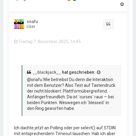
N
a
c
h
snafu
o
Zitat
User
b
e
n
Freitag 7. November 2025, 14:45
__blackjack__
hat geschrieben:
@snafu Wie betreibst Du denn die Interaktion
mit dem Benutzer? Also Test auf Tastendruck
der nicht blockiert. Plattformübergreifend.
Anfängerfreundlich. Da ist `curses` raus — bei
beiden Punkten. Weswegen ich `blessed` in
den Ring geworfen habe.
Ich dachte jetzt an Polling oder per select() auf STDIN
mit entsprechendem Timeout lauschen. Hab ich aber