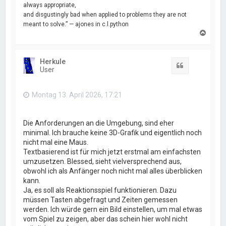
always appropriate,
and disgustingly bad when applied to problems they are not
meant to solve.” — ajones in c.l.python
N
a
c
h
Herkule
o
Zitat
User
b
e
n
Montag 13. April 2026, 17:21
Die Anforderungen an die Umgebung, sind eher
minimal. Ich brauche keine 3D-Grafik und eigentlich noch
nicht mal eine Maus.
Textbasierend ist für mich jetzt erstmal am einfachsten
umzusetzen. Blessed, sieht vielversprechend aus,
obwohl ich als Anfänger noch nicht mal alles überblicken
kann.
Ja, es soll als Reaktionsspiel funktionieren. Dazu
müssen Tasten abgefragt und Zeiten gemessen
werden. Ich würde gern ein Bild einstellen, um mal etwas
vom Spiel zu zeigen, aber das schein hier wohl nicht