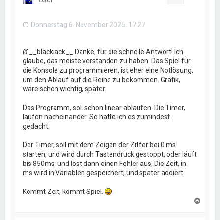
b
e
n
Donnerstag 6. November 2025, 17:27
@__blackjack__ Danke, für die schnelle Antwort! Ich
glaube, das meiste verstanden zu haben. Das Spiel für
die Konsole zu programmieren, ist eher eine Notlösung,
um den Ablauf auf die Reihe zu bekommen. Grafik,
wäre schon wichtig, später.
Das Programm, soll schon linear ablaufen. Die Timer,
laufen nacheinander. So hatte ich es zumindest
gedacht.
Der Timer, soll mit dem Zeigen der Ziffer bei 0 ms
starten, und wird durch Tastendruck gestoppt, oder läuft
bis 850ms, und löst dann einen Fehler aus. Die Zeit, in
ms wird in Variablen gespeichert, und später addiert.
Kommt Zeit, kommt Spiel.
N
a
c