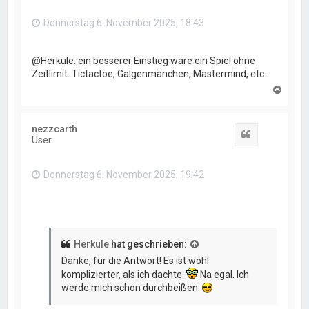
e
n
Donnerstag 6. November 2025, 18:43
@Herkule: ein besserer Einstieg wäre ein Spiel ohne
Zeitlimit. Tictactoe, Galgenmänchen, Mastermind, etc.
N
a
c
h
nezzcarth
o
Zitat
User
b
e
n
Donnerstag 6. November 2025, 19:42
Herkule
hat geschrieben:
Danke, für die Antwort! Es ist wohl
komplizierter, als ich dachte.
Na egal. Ich
werde mich schon durchbeißen.