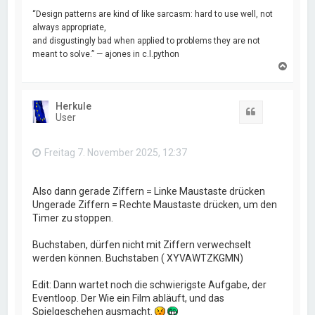
“Design patterns are kind of like sarcasm: hard to use well, not
always appropriate,
and disgustingly bad when applied to problems they are not
meant to solve.” — ajones in c.l.python
N
a
c
h
Herkule
o
Zitat
User
b
e
n
Freitag 7. November 2025, 12:37
Also dann gerade Ziffern = Linke Maustaste drücken
Ungerade Ziffern = Rechte Maustaste drücken, um den
Timer zu stoppen.
Buchstaben, dürfen nicht mit Ziffern verwechselt
werden können. Buchstaben ( XYVAWTZKGMN)
Edit: Dann wartet noch die schwierigste Aufgabe, der
Eventloop. Der Wie ein Film abläuft, und das
Spielgeschehen ausmacht.