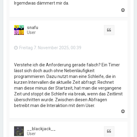
Irgemdwas dämmert mir da.
N
a
c
h
snafu
o
Zitat
User
b
e
n
Freitag 7. November 2025, 00:39
Verstehe ich die Anforderung gerade falsch? Ein Timer
lässt sich doch auch ohne Nebenläufigkeit
programmieren. Dazu nutzt man eine Schleife, die in
kurzen Intervallen die aktuelle Zeit abfragt. Rechnet
man diese minus der Startzeit, hat man die vergangene
Zeit und stoppt die Schleife via break, wenn das Zeitlimit
überschritten wurde. Zwischen diesen Abfragen
betreibt man die Interaktion mit dem User.
N
a
c
h
__blackjack__
o
Zitat
User
b