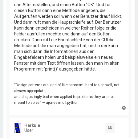
und Alter erstellen, und einen Button "OK". Und für
diesen Button dann eine Methode angeben, die
Aufgerufen werden soll wenn der Benutzer drauf klickt.
Und dann ruft man die Hauptschleife auf. Der Benutzer
kann dann entscheiden in welcher Reihenfolge er die
Felder ausfüllen möchte und dann auf den Button
drücken. Dann ruft die Hauptschleife von der GUI die
Methode auf die man angegeben hat, und in der kann
man sich dann die Informationen aus den
Eingabefeldern holen und beispielsweise ein neues
Fenster mit dem Text öffnen lassen, den man im alten
Programm mit `print()` ausgegeben hätte.
“Design patterns are kind of like sarcasm: hard to use well, not
always appropriate,
and disgustingly bad when applied to problems they are not
meant to solve.” — ajones in c.l.python
N
a
c
h
Herkule
o
Zitat
User
b
e