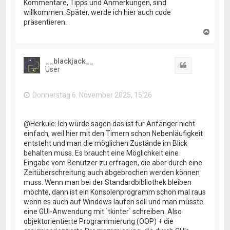
Kommentare, Tipps und Anmerkungen, sind
willkommen. Später, werde ich hier auch code
präsentieren.
N
a
c
h
__blackjack__
o
Zitat
User
b
e
n
Donnerstag 6. November 2025, 15:26
@Herkule: Ich würde sagen das ist für Anfänger nicht
einfach, weil hier mit den Timern schon Nebenläufigkeit
entsteht und man die möglichen Zustände im Blick
behalten muss. Es braucht eine Möglichkeit eine
Eingabe vom Benutzer zu erfragen, die aber durch eine
Zeitüberschreitung auch abgebrochen werden können
muss. Wenn man bei der Standardbibliothek bleiben
möchte, dann ist ein Konsolenprogramm schon mal raus
wenn es auch auf Windows laufen soll und man müsste
eine GUI-Anwendung mit `tkinter` schreiben. Also
objektorientierte Programmierung (OOP) + die