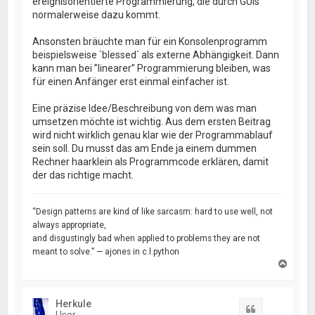
ereignisorientierte Programmierung, die durch GUIs
normalerweise dazu kommt.
Ansonsten bräuchte man für ein Konsolenprogramm
beispielsweise `blessed` als externe Abhängigkeit. Dann
kann man bei ”linearer” Programmierung bleiben, was
für einen Anfänger erst einmal einfacher ist.
Eine präzise Idee/Beschreibung von dem was man
umsetzen möchte ist wichtig. Aus dem ersten Beitrag
wird nicht wirklich genau klar wie der Programmablauf
sein soll. Du musst das am Ende ja einem dummen
Rechner haarklein als Programmcode erklären, damit
der das richtige macht.
“Design patterns are kind of like sarcasm: hard to use well, not
always appropriate,
and disgustingly bad when applied to problems they are not
meant to solve.” — ajones in c.l.python
N
a
c
h
Herkule
o
Zitat
User