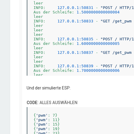
leer

INFO:     
127.0.0.1:50831
 - 
"POST / HTTP/1
Aus der Schleife: 
1
.
5000000000000004
leer

INFO:     
127.0.0.1:50833
 - 
"GET /get_pwm 
leer

leer

leer

INFO:     
127.0.0.1:50835
 - 
"POST / HTTP/1
Aus der Schleife: 
1
.
6000000000000005
leer

INFO:     
127.0.0.1:50837
 - 
"GET /get_pwm 
leer

leer

INFO:     
127.0.0.1:50839
 - 
"POST / HTTP/1
Aus der Schleife: 
1
.
7000000000000006
leer

INFO:     
127.0.0.1:50850
 - 
"GET /get_pwm 
leer

Und der simulierte ESP:
leer

INFO:     Shutting down

INFO:     Waiting for application shutdown.
INFO:     Application shutdown complete.

CODE:
ALLES AUSWÄHLEN
INFO:     Finished server process [
22084
]
{
'pwm'
: 7}

{
'pwm'
: 11}

{
'pwm'
: 15}

{
'pwm'
: 19}

{
'pwm'
: 23}
