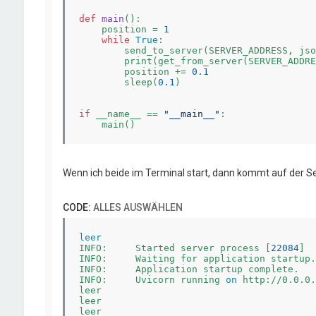
def
main
()
:
    position = 
1
while
True
:

        send_to_server(SERVER_ADDRESS, jso
        print(get_from_server(SERVER_ADDRE
        position += 
0.1
        sleep(
0.1
)

if
 __name__ == 
"__main__"
:

Wenn ich beide im Terminal start, dann kommt auf der Se
CODE:
ALLES AUSWÄHLEN
leer
INFO:     Started server process [
22084
]

INFO:     Waiting for application startup.

INFO:     Application startup complete.

INFO:     Uvicorn running 
on
 http://0.0.0.
leer

leer

leer
