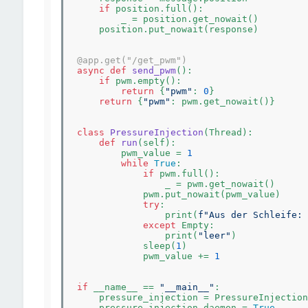
if
 position.full():

        _ = position.get_nowait()

    position.put_nowait(response)

@app.get("/get_pwm")
async
def
send_pwm
()
:
if
 pwm.empty():

return
 {
"pwm"
: 
0
}

return
 {
"pwm"
: pwm.get_nowait()}

class
PressureInjection
(Thread)
:
def
run
(self)
:
        pwm_value = 
1
while
True
:

if
 pwm.full():

                _ = pwm.get_nowait()

            pwm.put_nowait(pwm_value)

try
:

                print(
f"Aus der Schleife: 
except
 Empty:

                print(
"leer"
)

            sleep(
1
)

            pwm_value += 
1
if
 __name__ == 
"__main__"
:

    pressure_injection = PressureInjection(
    pressure_injection.daemon = 
True