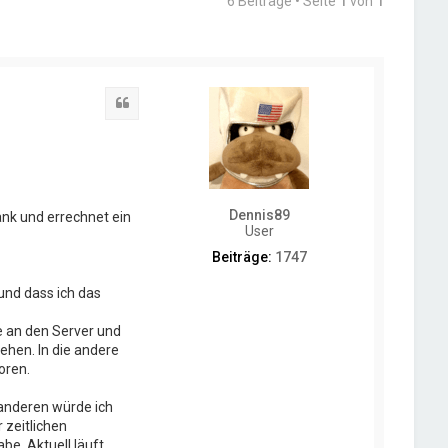
6 Beiträge • Seite
1
von
1
Zitat
Dennis89
bank und errechnet ein
User
Beiträge:
1747
 und dass ich das
e an den Server und
ehen. In die andere
oren.
 anderen würde ich
 zeitlichen
be. Aktuell läuft