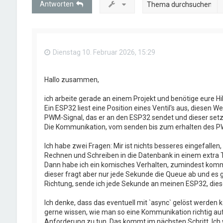
Antworten
Dienstag 10. Februar 2026, 15:29
Hallo zusammen,
ich arbeite gerade an einem Projekt und benötige eure Hil
Ein ESP32 liest eine Position eines Ventil's aus, diesen W
PWM-Signal, das er an den ESP32 sendet und dieser setzt
Die Kommunikation, vom senden bis zum erhalten des PW
Ich habe zwei Fragen: Mir ist nichts besseres eingefallen
Rechnen und Schreiben in die Datenbank in einem extra 
Dann habe ich ein komisches Verhalten, zumindest komm
dieser fragt aber nur jede Sekunde die Queue ab und es g
Richtung, sende ich jede Sekunde an meinen ESP32, diese
Ich denke, dass das eventuell mit `async` gelöst werden
gerne wissen, wie man so eine Kommunikation richtig aufbau
Anforderung zu tun. Das kommt im nächsten Schritt. Ich wil