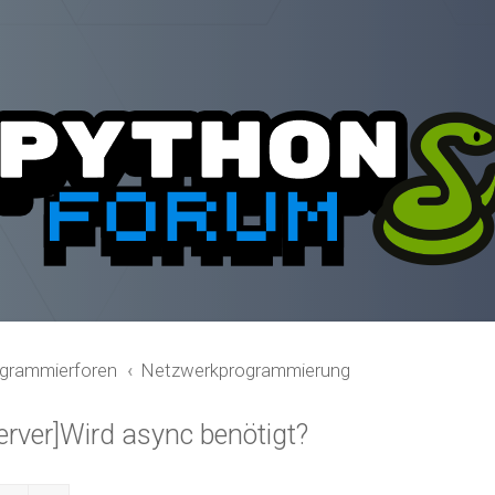
grammierforen
Netzwerkprogrammierung
ver]Wird async benötigt?