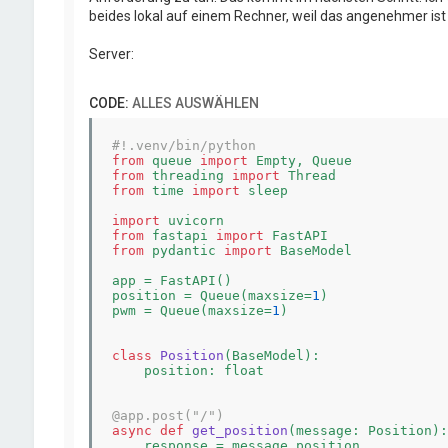
beides lokal auf einem Rechner, weil das angenehmer is
Server:
CODE:
ALLES AUSWÄHLEN
#!.venv/bin/python
from
 queue 
import
from
 threading 
import
from
 time 
import
 sleep

import
from
 fastapi 
import
from
 pydantic 
import
 BaseModel

app = FastAPI()

position = Queue(maxsize=
1
)

pwm = Queue(maxsize=
1
)

class
Position
(BaseModel)
:
    position: float

@app.post("/")
async
def
get_position
(message: Position)
:
    response = message.position
