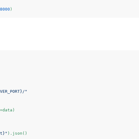
8000
VER_PORT}
/"
=data)

t}
"
).json()
