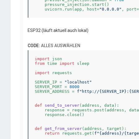
    pressure_injection.start()

    uvicorn.run(app, host=
"0.0.0.0"
, port=
ESP32 (läuft aktuell auch lokal)
CODE:
ALLES AUSWÄHLEN
import
from
 time 
import
 sleep

import
 requests

SERVER_IP = 
"localhost"
SERVER_PORT = 
8000
SERVER_ADDRESS = 
f"http://
{SERVER_IP}
:
{SER
def
send_to_server
(address, data)
:
    response = requests.post(address, data
    response.close()

def
get_from_server
(address, target)
:
return
 requests.get(
f"
{address}
/
{targe