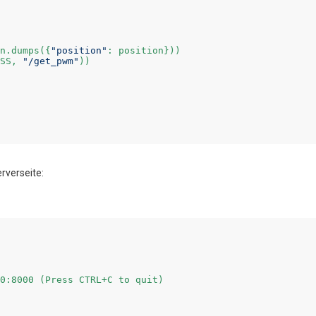
n.dumps({
"position"
: position}))

SS, 
"/get_pwm"
))

rverseite:
0:8000 (Press CTRL+C to quit)
