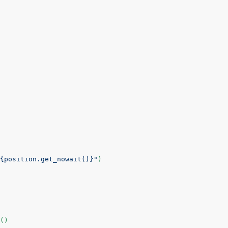
{position.get_nowait()}
"
)

)
