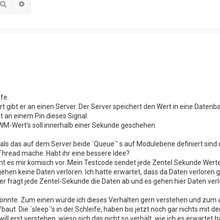
Suche
Erweiterte Suche
fe.
ert gibt er an einen Server. Der Server speichert den Wert in eine Daten
 an einem Pin dieses Signal.
M-Wert's soll innerhalb einer Sekunde geschehen.
, als das auf dem Server beide `Queue`' s auf Modulebene definiert sind
Thread mache. Habt ihr eine bessere Idee?
t es mir komisch vor. Mein Testcode sendet jede Zentel Sekunde Wert
ehen keine Daten verloren. Ich hätte erwartet, dass da Daten verloren g
r fragt jede Zentel-Sekunde die Daten ab und es gehen hier Daten verl
 könnte. Zum einen würde ich dieses Verhalten gern verstehen und zum
t. Die `sleep`'s in der Schleife, haben bis jetzt noch gar nichts mit der
l erst verstehen, wieso sich das nicht so verhält, wie ich es erwartet ha