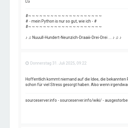
LG
#~ ~ ~ ~ ~ ~ ~ ~ ~ ~ ~ ~ ~ ~ ~ ~ ~ ~ ~ ~
# - mein Python is nur so gut, wie ich - #
#~ ~ ~ ~ ~ ~ ~ ~ ~ ~ ~ ~ ~ ~ ~ ~ ~ ~ ~ ~
♪ ♫ Nuuull-Hundert-Neunzich-Draaiii-Drei-Drei .... ♪ ♫ ♪
Donnerstag 31. Juli 2025, 09:22
Hoffentlich kommt niemand auf die Idee, die bekannten 
schon für viel Stress gesorgt haben. Also wenn irgendwa
sourceserver.info - sourceserver.info/wiki/ - ausgestorb