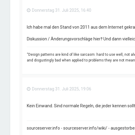
Donnerstag 31. Juli 2025, 16:40
Ich habe mal den Stand von 2011 aus dem Internet gekrat
Diskussion / Änderungsvorschläge hier‽ Und dann viellei
“Design patterns are kind of like sarcasm: hard to use well, not al
and disgustingly bad when applied to problems they are not meant 
Donnerstag 31. Juli 2025, 19:06
Kein Einwand. Sind normale Regeln, die jeder kennen sollt
sourceserver.info - sourceserver.info/wiki/ - ausgestorb