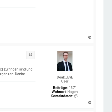
N
a
c
h
o
Zitat
b
e
n
) zu finden sind und
 ergänzen. Danke
DeaD_EyE
User
Beiträge:
1371
Wohnort:
Hagen
K
Kontaktdaten:
o
N
n
a
t
c
a