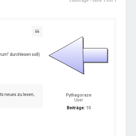
5 Beiträge • Seite
1
von
1
Zitat
rum" durchlesen soll)
hts neues zu lesen,
Pythagoraze
User
Beiträge:
10