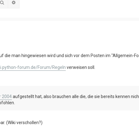
Suche
Erweiterte Suche
uf die man hingewiesen wird und sich vor dem Posten im "Allgemein-Fo
iki.python-forum.de/Forum/Regeln
verweisen soll.
r 2004
aufgestellt hat, also brauchen alle die, die sie bereits kennen nic
pfohlen.
r. (Wiki verschollen?)