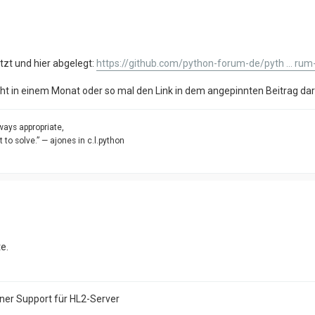
zt und hier abgelegt:
https://github.com/python-forum-de/pyth ... rum
cht in einem Monat oder so mal den Link in dem angepinnten Beitrag da
ways appropriate,
to solve.” — ajones in c.l.python
e.
ener Support für HL2-Server