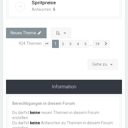
Spritpreise
Antworten:
6
Neues Thema
924 Themen
1
…
2
3
4
5
19
Seite
1
von
19
Nächste
Gehe zu
Information
Berechtigungen in diesem Forum
Du darfst
keine
neuen Themen in diesem Forum
erstellen.
Du darfst
keine
Antworten zu Themen in diesem Forum