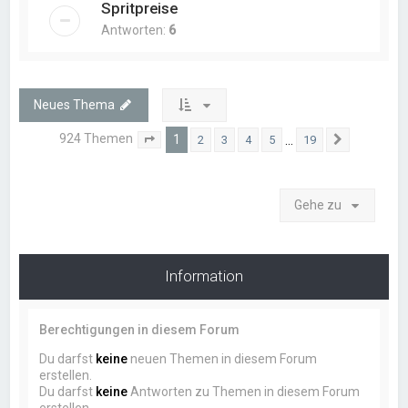
Spritpreise
Antworten:
6
Neues Thema
924 Themen
1
…
2
3
4
5
19
Seite
1
von
19
Nächste
Gehe zu
Information
Berechtigungen in diesem Forum
Du darfst
keine
neuen Themen in diesem Forum
erstellen.
Du darfst
keine
Antworten zu Themen in diesem Forum