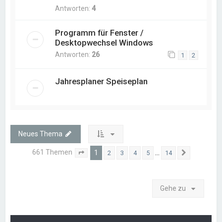
Antworten:
4
Programm für Fenster /
Desktopwechsel Windows
Antworten:
26
1
2
Jahresplaner Speiseplan
Neues Thema
661 Themen
1
…
2
3
4
5
14
Seite
1
von
14
Nächste
Gehe zu