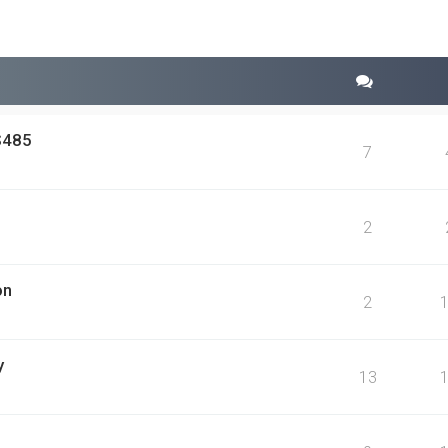
rweiterte Suche
S485
7
2
on
2
y
13