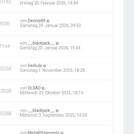
10192
Freitag 20. Februar 2026, 14:49
von
Dennis89
8390
Samstag 24. Januar 2026, 09:50
von
__blackjack__
7164
Dienstag 20. Januar 2026, 15:54
von
Herkule
20254
Samstag 1. November 2025, 18:28
von
DL3AD
12028
Mittwoch 29. Oktober 2025, 18:14
von
__blackjack__
10268
Mittwoch 3. September 2025, 14:59
von
MetallSteinmetz