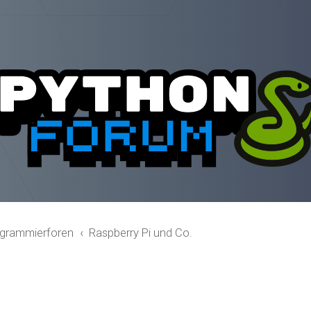
grammierforen
Raspberry Pi und Co.