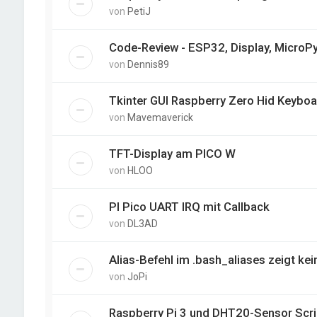
von
PetiJ
Code-Review - ESP32, Display, MicroP
von
Dennis89
Tkinter GUI Raspberry Zero Hid Keyboa
von
Mavemaverick
TFT-Display am PICO W
von
HLOO
PI Pico UART IRQ mit Callback
von
DL3AD
Alias-Befehl im .bash_aliases zeigt ke
von
JoPi
Raspberry Pi 3 und DHT20-Sensor Scri