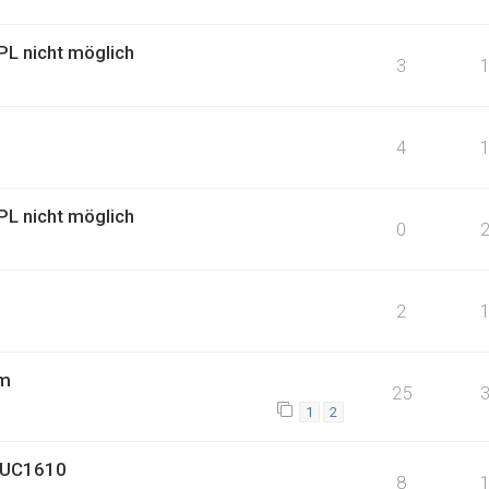
L nicht möglich
3
4
L nicht möglich
0
2
em
25
1
2
t UC1610
8