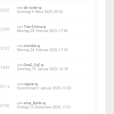
von
de-coder
20532
Sonntag 9. März 2025, 09:22
von
Tola-Emma
13290
Montag 24. Februar 2025, 17:46
von
imonbln
15732
Montag 24. Februar 2025, 17:16
von
DeaD_EyE
21849
Sonntag 19. Januar 2025, 16:18
von
ragnar
18114
Donnerstag 9. Januar 2025, 13:33
von
erna_Berlin
16796
Freitag 13. Dezember 2024, 17:21