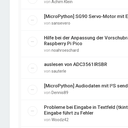
von
Achim Klein
[MicroPython] SG90 Servo-Motor mit E
von
sansevero
Hilfe bei der Anpassung der Vorschub
Raspberry Pi Pico
von
noahroeschard
auslesen von ADC3561IRSBR
von
sauterle
[MicroPython] Audiodaten mit I²S sen
von
Dennis89
Probleme bei Eingabe in Textfeld (tki
Eingabe führt zu Fehler
von
Woodz42