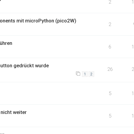
2
onents mit microPython (pico2W)
2
führen
6
Button gedrückt wurde
26
1
2
5
nicht weiter
5