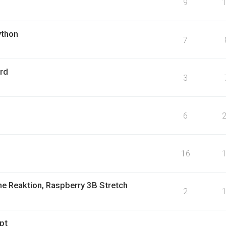
9
ython
7
rd
3
6
16
ine Reaktion, Raspberry 3B Stretch
2
pt