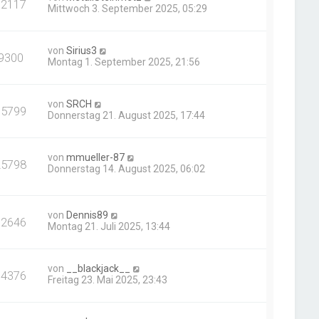
12117
Mittwoch 3. September 2025, 05:29
von
Sirius3
9300
Montag 1. September 2025, 21:56
von
SRCH
15799
Donnerstag 21. August 2025, 17:44
von
mmueller-87
25798
Donnerstag 14. August 2025, 06:02
von
Dennis89
12646
Montag 21. Juli 2025, 13:44
von
__blackjack__
14376
Freitag 23. Mai 2025, 23:43