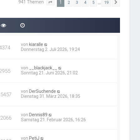
941 Themen
1
…
2
3
4
5
19
Seite
1
von
19
Nächste
von
kiaralle
4374
Donnerstag 2. Juli 2026, 19:24
von
__blackjack__
2955
Sonntag 21. Juni 2026, 21:02
von
DerSuchende
15457
Dienstag 31. März 2026, 18:35
von
Dennis89
12066
Samstag 21. Februar 2026, 16:26
von
PetiJ