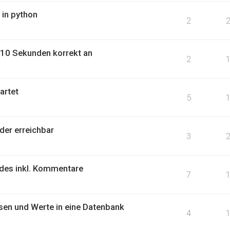
 in python
2
10 Sekunden korrekt an
2
artet
5
der erreichbar
3
des inkl. Kommentare
7
esen und Werte in eine Datenbank
4