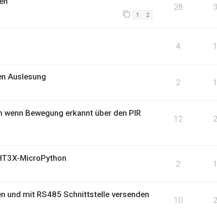
en
28
1
2
4
en Auslesung
2
n wenn Bewegung erkannt über den PIR
12
SHT3X-MicroPython
2
n und mit RS485 Schnittstelle versenden
10