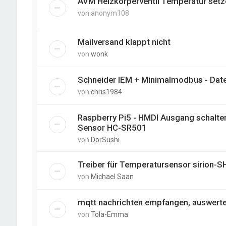
AVM Heizkörperventil Temperatur setz
von
anonym108
Mailversand klappt nicht
von
wonk
Schneider IEM + Minimalmodbus - Dat
von
chris1984
Raspberry Pi5 - HMDI Ausgang schalte
Sensor HC-SR501
von
DorSushi
Treiber für Temperatursensor sirion-
von
Michael Saan
mqtt nachrichten empfangen, auswerte
von
Tola-Emma