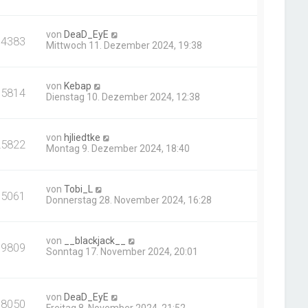
von
DeaD_EyE
14383
Mittwoch 11. Dezember 2024, 19:38
von
Kebap
15814
Dienstag 10. Dezember 2024, 12:38
von
hjliedtke
25822
Montag 9. Dezember 2024, 18:40
von
Tobi_L
15061
Donnerstag 28. November 2024, 16:28
von
__blackjack__
39809
Sonntag 17. November 2024, 20:01
von
DeaD_EyE
18050
Freitag 8. November 2024, 21:52