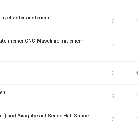
inzeltaster ansteuern
6
rate meiner CNC-Maschine mit einem
2
0
den
9
nter) und Ausgabe auf Sense Hat: Space
3