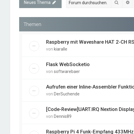
Suche
E
Neues Thema
Themen
Raspberry mit Waveshare HAT 2-CH R
von
kiaralle
Flask WebSocketio
von
softwarebaer
Aufrufen einer Inline-Assembler Funkti
von
DerSuchende
[Code-Review]UART.IRQ Nextion Displa
von
Dennis89
Raspberry Pi 4 Funk-Empfang 433MHz