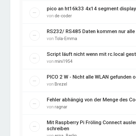
pico an ht16k33 4x14 segment display
von
de-coder
RS232/ RS485 Daten kommen nur alle 
von
Tola-Emma
Script läuft nicht wenn mit rc.local gest
von
mini1954
PICO 2 W - Nicht alle WLAN gefunden o
von
Brezel
Fehler abhängig von der Menge des Co
von
ragnar
Mit Raspberry Pi Fröling Connect ausl
schreiben
von
erna_Berlin