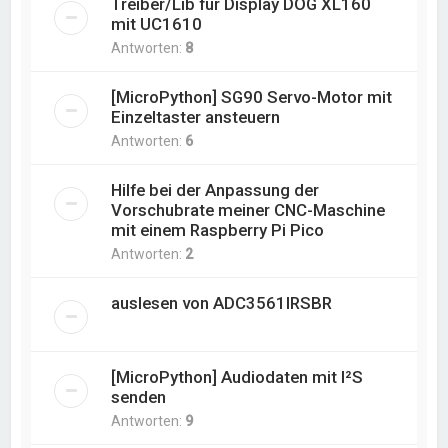
Treiber/Lib für Display DOG XL160
mit UC1610
Antworten:
8
[MicroPython] SG90 Servo-Motor mit
Einzeltaster ansteuern
Antworten:
6
Hilfe bei der Anpassung der
Vorschubrate meiner CNC-Maschine
mit einem Raspberry Pi Pico
Antworten:
2
auslesen von ADC3561IRSBR
[MicroPython] Audiodaten mit I²S
senden
Antworten:
9