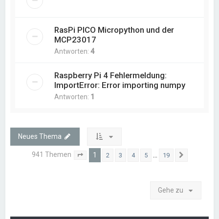
RasPi PICO Micropython und der
MCP23017
Antworten:
4
Raspberry Pi 4 Fehlermeldung:
ImportError: Error importing numpy
Antworten:
1
Neues Thema
941 Themen
1
…
2
3
4
5
19
Seite
1
von
19
Nächste
Gehe zu