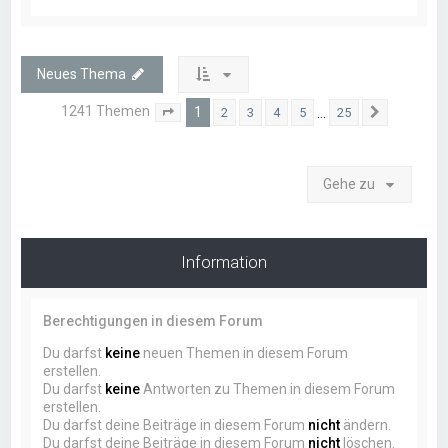
Neues Thema
1241 Themen
1
…
2
3
4
5
25
Seite
1
von
25
Nächste
Gehe zu
Information
Berechtigungen in diesem Forum
Du darfst
keine
neuen Themen in diesem Forum
erstellen.
Du darfst
keine
Antworten zu Themen in diesem Forum
erstellen.
Du darfst deine Beiträge in diesem Forum
nicht
ändern.
Du darfst deine Beiträge in diesem Forum
nicht
löschen.