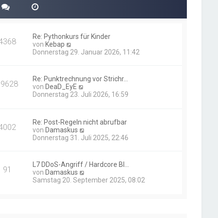
Re: Pythonkurs für Kinder
4368
N
von
Kebap
e
Donnerstag 29. Januar 2026, 11:42
u
e
s
Re: Punktrechnung vor Strichr…
19628
t
N
von
DeaD_EyE
e
e
Donnerstag 23. Juli 2026, 16:59
r
u
B
e
e
s
i
Re: Post-Regeln nicht abrufbar
t
4002
t
N
von
Damaskus
e
r
e
Donnerstag 31. Juli 2025, 22:46
r
a
u
B
g
e
e
s
i
L7 DDoS-Angriff / Hardcore Bl…
91
t
t
N
von
Damaskus
e
r
e
Samstag 20. September 2025, 08:02
r
a
u
B
g
e
e
s
i
t
t