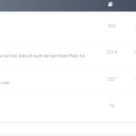
503
2314
 tun hat. Dies ist auch der perfekte Platz für
357
 rein.
76