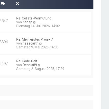
Re: Collatz-Vermutung
6547
N
von
Kebap
e
Dienstag 14. Juli 2026, 14:02
u
e
s
Re: Mein erstes Projekt^
8896
t
N
von
nezzcarth
e
e
Samstag 9. Mai 2026, 16:35
r
u
B
e
e
s
i
Re: Code-Golf
t
6697
t
N
von
Dennis89
e
r
e
Samstag 2. August 2025, 17:29
r
a
u
B
g
e
e
s
i
t
t
e
r
r
a
B
g
e
i
t