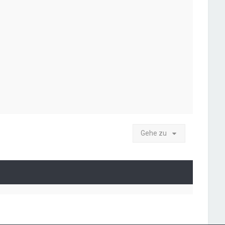
r
a
g
Gehe zu