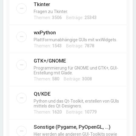
Tkinter
Fragen zu Tkinter.
Themen:
3506
Beiträge:
25343
wxPython
Plattformunabhängige GUIs mit wxWidgets.
Themen:
1543
Beiträge:
7878
GTK+/GNOME
Programmierung für GNOME und GTK+, GUI-
Erstellung mit Glade.
Themen:
580
Beiträge:
3008
Qt/KDE
Python und das Qt-Toolkit, erstellen von GUIs
mittels des Qt-Designers.
Themen:
1620
Beiträge:
10779
Sonstige (Pygame, PyOpenGL, ...)
Hier werden alle anderen GUI-Toolkits sowie