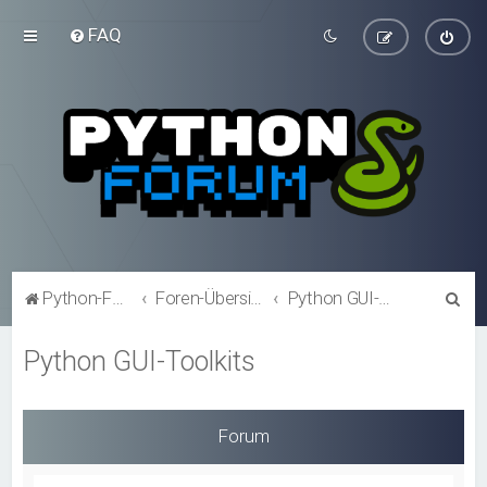
FAQ
S
Python-Forum.de
Foren-Übersicht
Python GUI-Toolkits
u
Python GUI-Toolkits
c
h
e
Forum