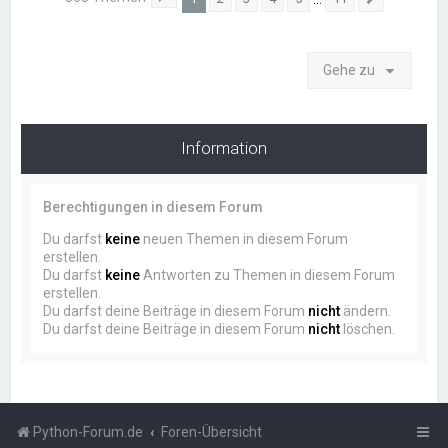
Seite
1
von
11
Nächste
Gehe zu
Information
Berechtigungen in diesem Forum
Du darfst
keine
neuen Themen in diesem Forum
erstellen.
Du darfst
keine
Antworten zu Themen in diesem Forum
erstellen.
Du darfst deine Beiträge in diesem Forum
nicht
ändern.
Du darfst deine Beiträge in diesem Forum
nicht
löschen.
Python-Forum.de
Foren-Übersicht