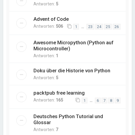
Antworten:
5
Advent of Code
Antworten:
506
…
1
23
24
25
26
Awesome Micropython (Python auf
Microcontroller)
Antworten:
1
Doku über die Historie von Python
Antworten:
5
packtpub free learning
Antworten:
165
…
1
6
7
8
9
Deutsches Python Tutorial und
Glossar
Antworten:
7