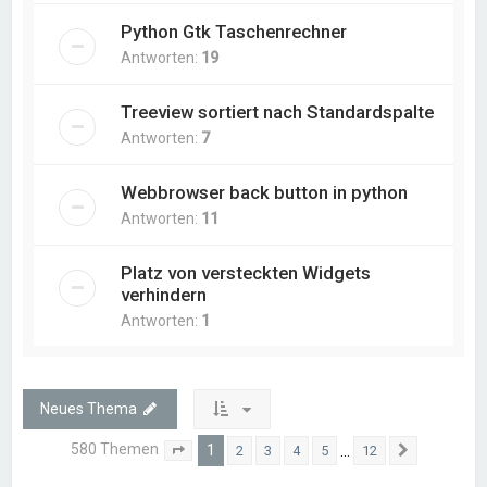
Python Gtk Taschenrechner
Antworten:
19
Treeview sortiert nach Standardspalte
Antworten:
7
Webbrowser back button in python
Antworten:
11
Platz von versteckten Widgets
verhindern
Antworten:
1
Neues Thema
580 Themen
1
…
2
3
4
5
12
Seite
1
von
12
Nächste