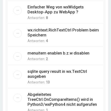
Einfacher Weg von wxWidgets
Desktop-App zu WebApp ?
Antworten:
8
wx.richtext.RichTextCtrl Problem beim
Speichern
Antworten:
4
menuitem enablen b.z.w disablen
Antworten:
2
sqlite query result in wx.TextCtrl
ausgeben
Antworten:
13
Abgeleitetes
TreeCtrl.OnCompareItems() wird in
Python3/wxPython4 nicht aufgerufen
Antworten:
1