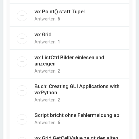
wx.Point() statt Tupel
Antworten:
6
wx.Grid
Antworten:
1
wx.ListCtrl Bilder einlesen und
anzeigen
Antworten:
2
Buch: Creating GUI Applications with
wxPython
Antworten:
2
Script bricht ohne Fehlermeldung ab
Antworten:
6
wx.Grid.GetCellValue zeigt den alten