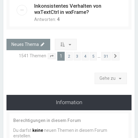
Inkonsistentes Verhalten von
wxTextCtrl in wxFrame?
Antworten:
4
Neues Thema
1541 Themen
1
…
2
3
4
5
31
Seite
1
von
31
Nächste
Gehe zu
Information
Berechtigungen in diesem Forum
Du darfst
keine
neuen Themen in diesem Forum
erstellen.