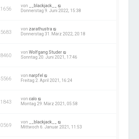
von
__blackjack__
21656
Donnerstag 9. Juni 2022, 15:38
von
zarathustra
25683
Donnerstag 31. März 2022, 20:18
von
Wolfgang Studer
28460
Sonntag 20. Juni 2021, 17:46
von
narpfel
45566
Freitag 2. April 2021, 16:24
von
calo
21843
Montag 29. März 2021, 05:58
von
__blackjack__
30569
Mittwoch 6. Januar 2021, 11:53