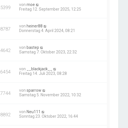
von
moe
25399
Freitag 12. September 2025, 12:25
von
heiner88
48787
Donnerstag 4. April 2024, 08:21
von
bastep
24642
Samstag 7. Oktober 2023, 22:32
von
__blackjack__
26454
Freitag 14. Juli 2023, 08:28
von
sparrow
27744
Samstag 5. November 2022, 10:32
von
Neu111
18892
Sonntag 23. Oktober 2022, 16:44