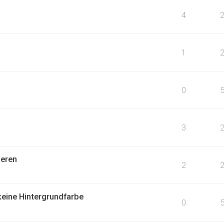
4
1
0
3
ieren
2
keine Hintergrundfarbe
0