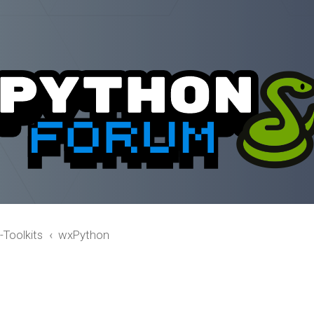
-Toolkits
wxPython