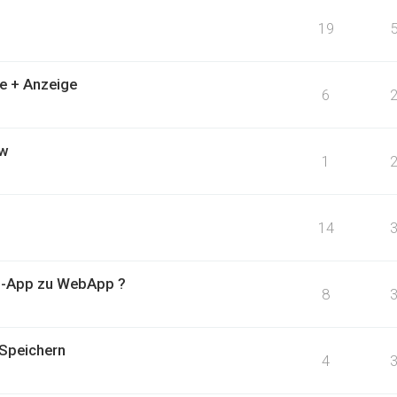
19
e + Anzeige
6
ow
1
14
p-App zu WebApp ?
8
 Speichern
4