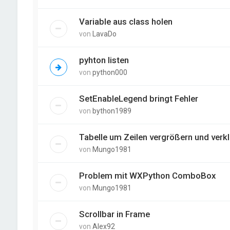
Variable aus class holen
von
LavaDo
pyhton listen
von
python000
SetEnableLegend bringt Fehler
von
bython1989
Tabelle um Zeilen vergrößern und verkl
von
Mungo1981
Problem mit WXPython ComboBox
von
Mungo1981
Scrollbar in Frame
von
Alex92