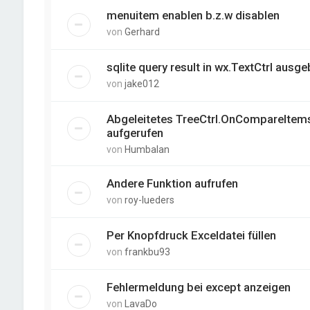
menuitem enablen b.z.w disablen
von
Gerhard
sqlite query result in wx.TextCtrl ausg
von
jake012
Abgeleitetes TreeCtrl.OnCompareItems
aufgerufen
von
Humbalan
Andere Funktion aufrufen
von
roy-lueders
Per Knopfdruck Exceldatei füllen
von
frankbu93
Fehlermeldung bei except anzeigen
von
LavaDo