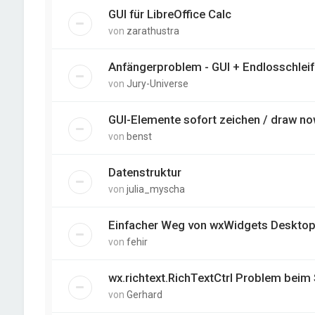
GUI für LibreOffice Calc
von
zarathustra
Anfängerproblem - GUI + Endlosschleif
von
Jury-Universe
GUI-Elemente sofort zeichen / draw n
von
benst
Datenstruktur
von
julia_myscha
Einfacher Weg von wxWidgets Deskto
von
fehir
wx.richtext.RichTextCtrl Problem beim
von
Gerhard