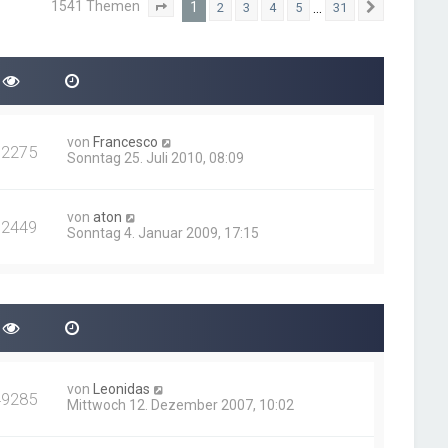
1541 Themen
1
…
2
3
4
5
31
Seite
1
von
31
Nächste
von
Francesco
72275
Sonntag 25. Juli 2010, 08:09
von
aton
72449
Sonntag 4. Januar 2009, 17:15
von
Leonidas
49285
Mittwoch 12. Dezember 2007, 10:02