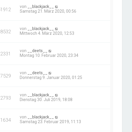
von
__blackjack__
51912
Samstag 21. März 2020, 00:56
von
__blackjack__
28532
Mittwoch 4. März 2020, 12:53
von
__deets__
22331
Montag 10. Februar 2020, 23:34
von
__deets__
37529
Donnerstag 9. Januar 2020, 01:25
von
__blackjack__
32793
Dienstag 30. Juli 2019, 18:08
von
__blackjack__
31634
Samstag 23. Februar 2019, 11:13