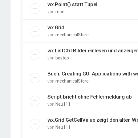
wx.Point() statt Tupel
von
moe
wx.Grid
von
mechanicalStore
wx.ListCtrl Bilder einlesen und anzeige
von
bastep
Buch: Creating GUI Applications with 
von
mechanicalStore
Script bricht ohne Fehlermeldung ab
von
Neu111
wx.Grid.GetCellValue zeigt den alten We
von
Neu111