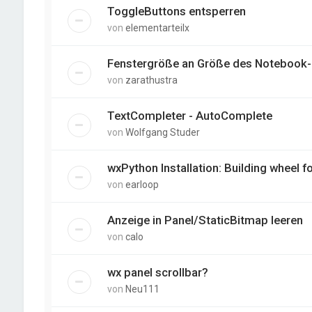
ToggleButtons entsperren
von
elementarteilx
Fenstergröße an Größe des Notebook-
von
zarathustra
TextCompleter - AutoComplete
von
Wolfgang Studer
wxPython Installation: Building wheel fo
von
earloop
Anzeige in Panel/StaticBitmap leeren
von
calo
wx panel scrollbar?
von
Neu111