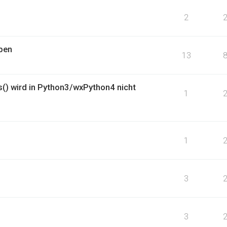
2
eben
13
() wird in Python3/wxPython4 nicht
1
1
3
3