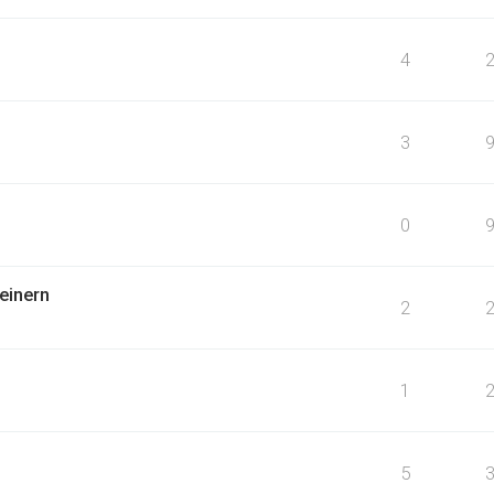
4
3
0
einern
2
1
5