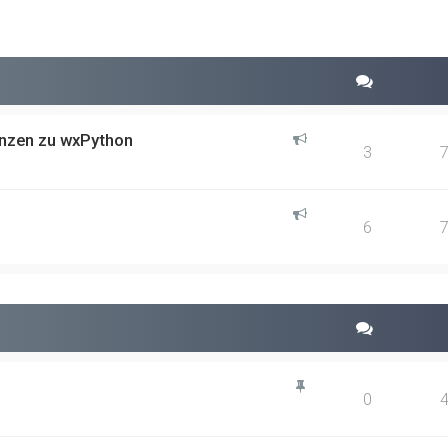
rweiterte Suche
enzen zu wxPython
3
6
0