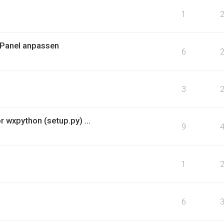
1
Panel anpassen
6
3
r wxpython (setup.py) ...
9
1
6