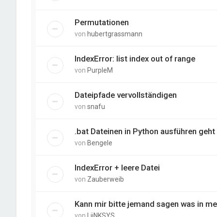
Permutationen
von
hubertgrassmann
IndexError: list index out of range
von
PurpleM
Dateipfade vervollständigen
von
snafu
.bat Dateinen in Python ausführen geht 
von
Bengele
IndexError + leere Datei
von
Zauberweib
Kann mir bitte jemand sagen was in me
von
LiiNKSYS