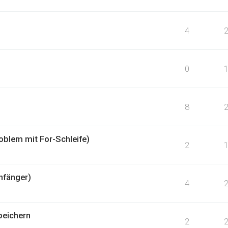
4
0
8
oblem mit For-Schleife)
2
nfänger)
4
peichern
2