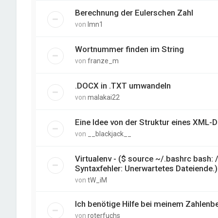
Berechnung der Eulerschen Zahl
von
lmn1
Wortnummer finden im String
von
franze_m
.DOCX in .TXT umwandeln
von
malakai22
Eine Idee von der Struktur eines XM
von
__blackjack__
Virtualenv - ($ source ~/.bashrc bash:
Syntaxfehler: Unerwartetes Dateiende.)
von
tW_iM
Ich benötige Hilfe bei meinem Zahlenbe
von
roterfuchs