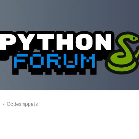
n
Codesnippets