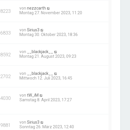
von
nezzcarth
38223
Montag 27. November 2023, 11:20
von
Sirius3
16833
Montag 30. Oktober 2023, 18:36
von
__blackjack__
28592
Montag 21. August 2023, 09:23
von
__blackjack__
22702
Mittwoch 12. Juli 2023, 16:45
von
tW_iM
24030
Samstag 8. April 2023, 17:27
von
Sirius3
19881
Sonntag 26. März 2023, 12:40