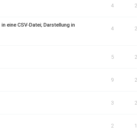
4
in eine CSV-Datei; Darstellung in
4
5
9
3
2