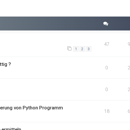
rweiterte Suche
47
1
2
3
tig ?
0
0
rtierung von Python Programm
18
 ermitteln