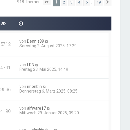
918 Themen
1
…
2
3
4
5
19
Seite
1
von
19
Nächste
von
Dennis89
95712
Samstag 2. August 2025, 17:29
von
LDN
24791
Freitag 23. Mai 2025, 14:49
von
imonbln
28036
Donnerstag 6. März 2025, 08:25
von
alfware17
64190
Mittwoch 29. Januar 2025, 09:20