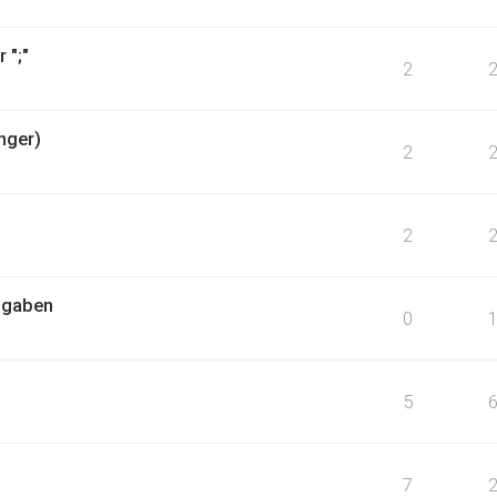
 ";"
2
nger)
2
2
ngaben
0
5
7