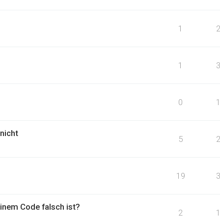
1
1
0
nicht
5
19
inem Code falsch ist?
2