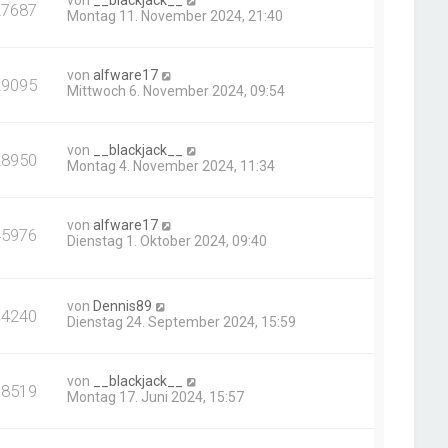
von
__blackjack__
27687
Montag 11. November 2024, 21:40
von
alfware17
29095
Mittwoch 6. November 2024, 09:54
von
__blackjack__
28950
Montag 4. November 2024, 11:34
von
alfware17
45976
Dienstag 1. Oktober 2024, 09:40
von
Dennis89
14240
Dienstag 24. September 2024, 15:59
von
__blackjack__
18519
Montag 17. Juni 2024, 15:57