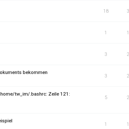
18
1
3
L-Dokuments bekommen
3
 /home/tw_im/.bashrc: Zeile 121:
5
ispiel
1