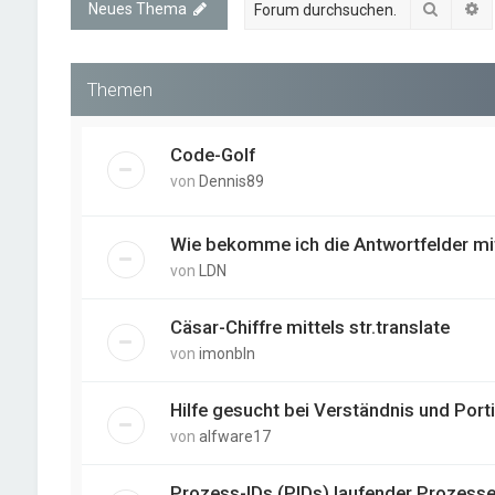
Suche
E
Neues Thema
Themen
Code-Golf
von
Dennis89
Wie bekomme ich die Antwortfelder mit
von
LDN
Cäsar-Chiffre mittels str.translate
von
imonbln
Hilfe gesucht bei Verständnis und Po
von
alfware17
Prozess-IDs (PIDs) laufender Prozesse