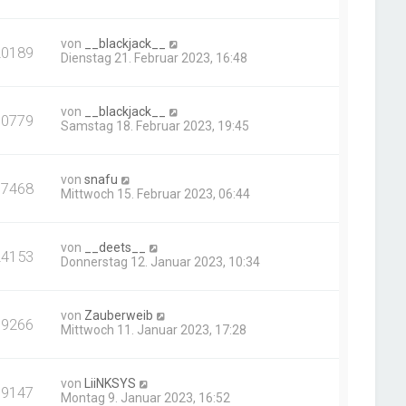
von
__blackjack__
20189
Dienstag 21. Februar 2023, 16:48
von
__blackjack__
30779
Samstag 18. Februar 2023, 19:45
von
snafu
17468
Mittwoch 15. Februar 2023, 06:44
von
__deets__
24153
Donnerstag 12. Januar 2023, 10:34
von
Zauberweib
39266
Mittwoch 11. Januar 2023, 17:28
von
LiiNKSYS
19147
Montag 9. Januar 2023, 16:52