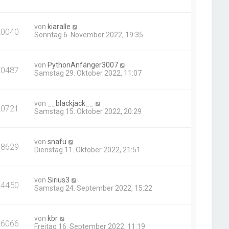
von
kiaralle
20040
Sonntag 6. November 2022, 19:35
von
PythonAnfänger3007
20487
Samstag 29. Oktober 2022, 11:07
von
__blackjack__
20721
Samstag 15. Oktober 2022, 20:29
von
snafu
18629
Dienstag 11. Oktober 2022, 21:51
von
Sirius3
64450
Samstag 24. September 2022, 15:22
von
kbr
26066
Freitag 16. September 2022, 11:19