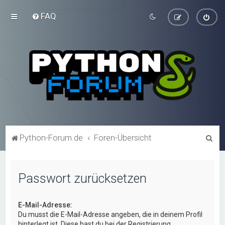
FAQ
S
Python-Forum.de
Foren-Übersicht
u
c
Passwort zurücksetzen
h
e
E-Mail-Adresse:
Du musst die E-Mail-Adresse angeben, die in deinem Profil
hinterlegt ist. Diese hast du bei der Registrierung