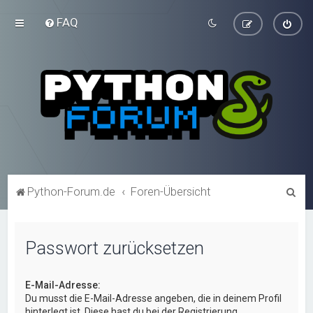
FAQ
S
Python-Forum.de
Foren-Übersicht
u
c
Passwort zurücksetzen
h
e
E-Mail-Adresse:
Du musst die E-Mail-Adresse angeben, die in deinem Profil
hinterlegt ist. Diese hast du bei der Registrierung