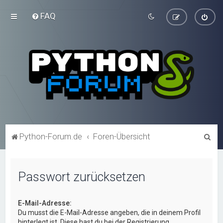
FAQ
S
Python-Forum.de
Foren-Übersicht
u
c
Passwort zurücksetzen
h
e
E-Mail-Adresse:
Du musst die E-Mail-Adresse angeben, die in deinem Profil
hinterlegt ist. Diese hast du bei der Registrierung