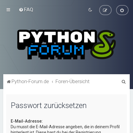
FAQ
S
Python-Forum.de
Foren-Übersicht
u
c
Passwort zurücksetzen
h
e
E-Mail-Adresse:
Du musst die E-Mail-Adresse angeben, die in deinem Profil
hinterlegt ist. Diese hast du bei der Registrierung