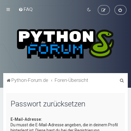
FAQ
S
Python-Forum.de
Foren-Übersicht
u
c
Passwort zurücksetzen
h
e
E-Mail-Adresse:
Du musst die E-Mail-Adresse angeben, die in deinem Profil
hinterlegt ist. Diese hast du bei der Registrierung