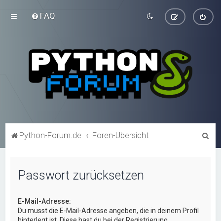
FAQ
S
Python-Forum.de
Foren-Übersicht
u
c
Passwort zurücksetzen
h
e
E-Mail-Adresse:
Du musst die E-Mail-Adresse angeben, die in deinem Profil
hinterlegt ist. Diese hast du bei der Registrierung