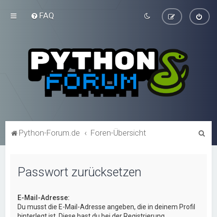
FAQ
S
Python-Forum.de
Foren-Übersicht
u
c
Passwort zurücksetzen
h
e
E-Mail-Adresse:
Du musst die E-Mail-Adresse angeben, die in deinem Profil
hinterlegt ist. Diese hast du bei der Registrierung