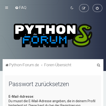
FAQ
S
Python-Forum.de
Foren-Übersicht
u
c
Passwort zurücksetzen
h
e
E-Mail-Adresse:
Du musst die E-Mail-Adresse angeben, die in deinem Profil
hinterlegt ist. Diese hast du bei der Registrierung