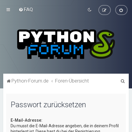
FAQ
S
Python-Forum.de
Foren-Übersicht
u
c
Passwort zurücksetzen
h
e
E-Mail-Adresse:
Du musst die E-Mail-Adresse angeben, die in deinem Profil
hinterlegt ist. Diese hast du bei der Registrierung