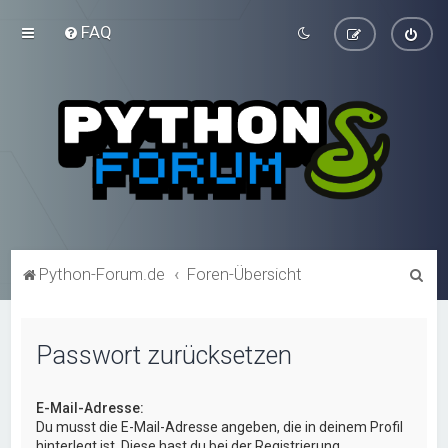
FAQ
S
Python-Forum.de
Foren-Übersicht
u
c
Passwort zurücksetzen
h
e
E-Mail-Adresse:
Du musst die E-Mail-Adresse angeben, die in deinem Profil
hinterlegt ist. Diese hast du bei der Registrierung