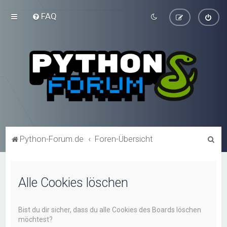
FAQ
S
Python-Forum.de
Foren-Übersicht
u
c
Alle Cookies löschen
h
e
Bist du dir sicher, dass du alle Cookies des Boards löschen
möchtest?