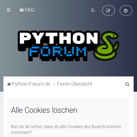
FAQ
S
Python-Forum.de
Foren-Übersicht
u
c
Alle Cookies löschen
h
e
Bist du dir sicher, dass du alle Cookies des Boards löschen
möchtest?