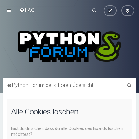
FAQ
S
Python-Forum.de
Foren-Übersicht
u
c
Alle Cookies löschen
h
e
Bist du dir sicher, dass du alle Cookies des Boards löschen
möchtest?