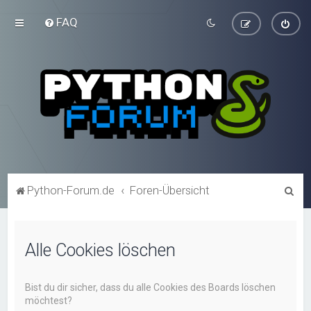
FAQ
S
Python-Forum.de
Foren-Übersicht
u
c
Alle Cookies löschen
h
e
Bist du dir sicher, dass du alle Cookies des Boards löschen
möchtest?