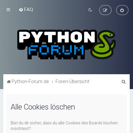
FAQ
S
Python-Forum.de
Foren-Übersicht
u
c
Alle Cookies löschen
h
e
Bist du dir sicher, dass du alle Cookies des Boards löschen
möchtest?