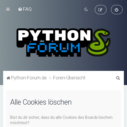
FAQ
S
Python-Forum.de
Foren-Übersicht
u
c
Alle Cookies löschen
h
e
Bist du dir sicher, dass du alle Cookies des Boards löschen
möchtest?