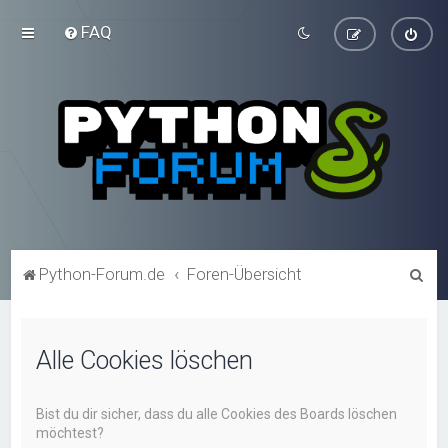
FAQ
S
Python-Forum.de
Foren-Übersicht
u
c
Alle Cookies löschen
h
e
Bist du dir sicher, dass du alle Cookies des Boards löschen
möchtest?