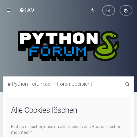
FAQ
S
Python-Forum.de
Foren-Übersicht
u
c
Alle Cookies löschen
h
e
Bist du dir sicher, dass du alle Cookies des Boards löschen
möchtest?