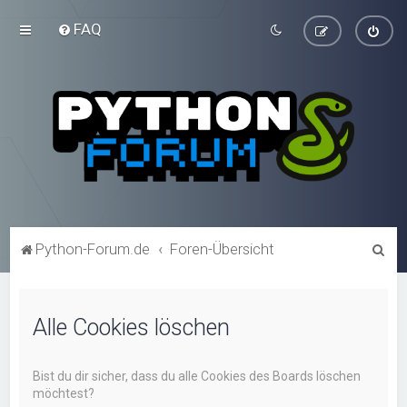
FAQ
S
Python-Forum.de
Foren-Übersicht
u
c
Alle Cookies löschen
h
e
Bist du dir sicher, dass du alle Cookies des Boards löschen
möchtest?