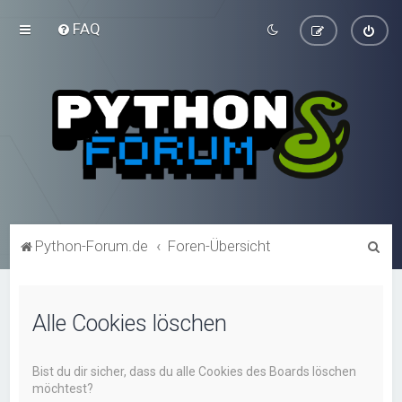
FAQ
S
Python-Forum.de
Foren-Übersicht
u
c
Alle Cookies löschen
h
e
Bist du dir sicher, dass du alle Cookies des Boards löschen
möchtest?