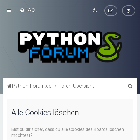
FAQ
S
Python-Forum.de
Foren-Übersicht
u
c
Alle Cookies löschen
h
e
Bist du dir sicher, dass du alle Cookies des Boards löschen
möchtest?