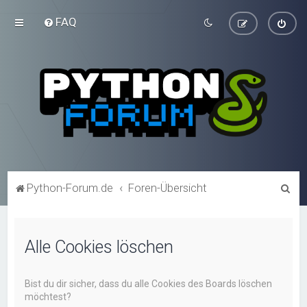
FAQ
S
Python-Forum.de
Foren-Übersicht
u
c
Alle Cookies löschen
h
e
Bist du dir sicher, dass du alle Cookies des Boards löschen
möchtest?