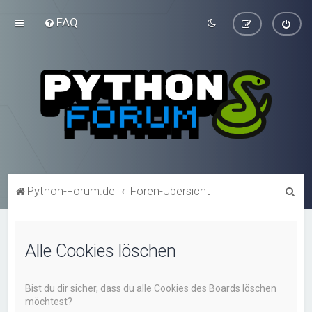
FAQ
S
Python-Forum.de
Foren-Übersicht
u
c
Alle Cookies löschen
h
e
Bist du dir sicher, dass du alle Cookies des Boards löschen
möchtest?