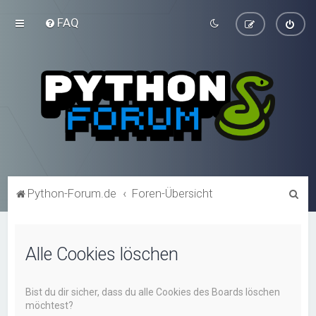
FAQ
S
Python-Forum.de
Foren-Übersicht
u
c
Alle Cookies löschen
h
e
Bist du dir sicher, dass du alle Cookies des Boards löschen
möchtest?