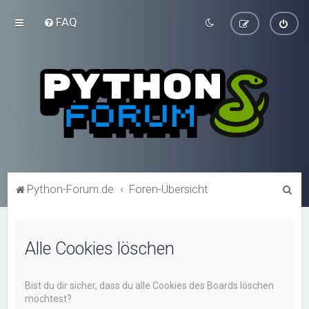
FAQ
S
Python-Forum.de
Foren-Übersicht
u
c
Alle Cookies löschen
h
e
Bist du dir sicher, dass du alle Cookies des Boards löschen
möchtest?