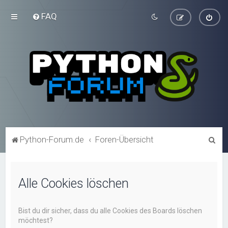
FAQ
S
Python-Forum.de
Foren-Übersicht
u
c
Alle Cookies löschen
h
e
Bist du dir sicher, dass du alle Cookies des Boards löschen
möchtest?