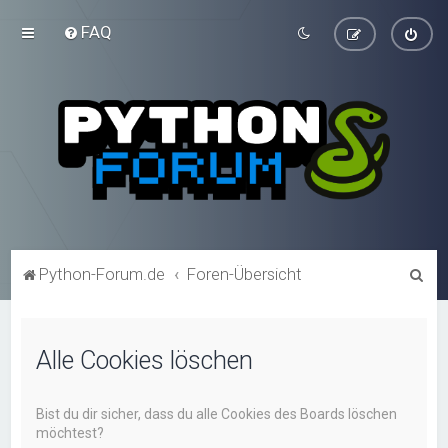
FAQ
S
Python-Forum.de
Foren-Übersicht
u
c
Alle Cookies löschen
h
e
Bist du dir sicher, dass du alle Cookies des Boards löschen
möchtest?